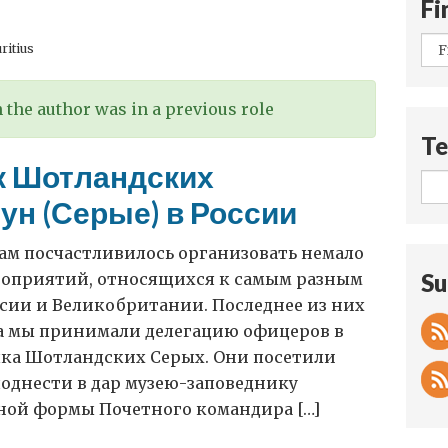
Fi
ritius
the author was in a previous role
Te
к Шотландских
ун (Серые) в России
нам посчастливилось организовать немало
Su
роприятий, относящихся к самым разным
сии и Великобритании. Последнее из них
да мы принимали делегацию офицеров в
лка Шотландских Серых. Они посетили
однести в дар музею-заповеднику
ной формы Почетного командира […]