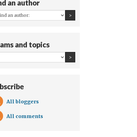
nd an author
All
Find an author
>
authors:
ams and topics
All
Find an author
>
teams
and
topics:
bscribe
All bloggers
All comments