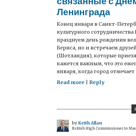
связанные с Дне
Ленинграда
Конец января в Санкт-Петер
культурного сотрудничества 
празднуем день рождения вел
Бернса, но и встречаем друз
(Шотландия), которые приез
кажется важным, что это еже
января, когда город отмечает 
on
Read more
|
Reply
Шотландские
праздники
в
Санкт-
Петербурге
by
Keith Allan
British High Commissioner to Mau
и