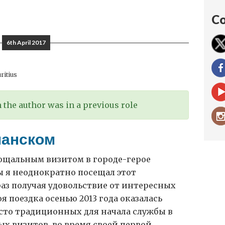
Co
6th April 2017
ritius
the author was in a previous role
манском
рощальным визитом в городе-герое
ы я неоднократно посещал этот
аз получая удовольствие от интересных
я поездка осенью 2013 года оказалась
сто традиционных для начала службы в
х визитов, во время своей первой