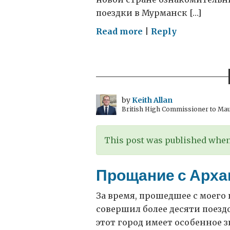
поездки в Мурманск […]
on
Read more
|
Reply
Прощание
с
Мурманском
by
Keith Allan
British High Commissioner to Mau
This post was published when 
Прощание с Арха
За время, прошедшее с моего 
совершил более десяти поезд
этот город имеет особенное з