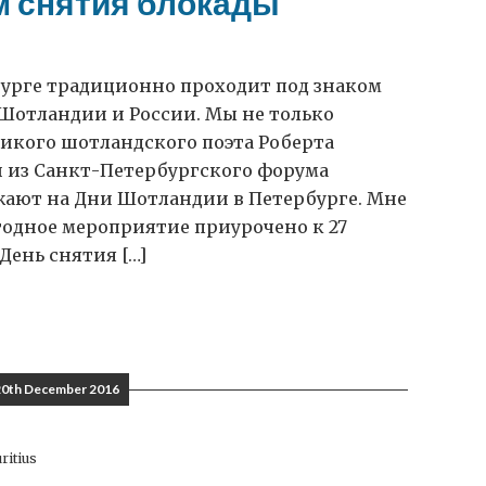
м снятия блокады
бурге традиционно проходит под знаком
Шотландии и России. Мы не только
икого шотландского поэта Роберта
ей из Санкт-Петербургского форума
жают на Дни Шотландии в Петербурге. Мне
годное мероприятие приурочено к 27
День снятия […]
20th December 2016
ritius