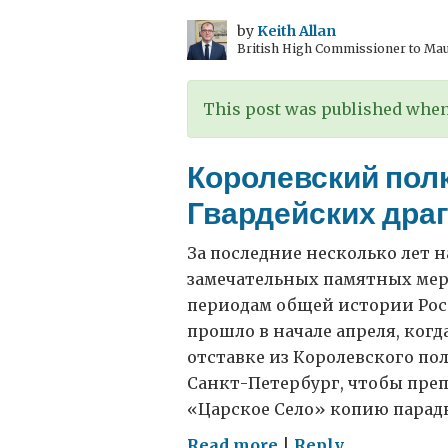
by
Keith Allan
British High Commissioner to Mau
This post was published when 
Королевский пол
Гвардейских драг
За последние несколько лет 
замечательных памятных ме
периодам общей истории Рос
прошло в начале апреля, ког
отставке из Королевского по
Санкт-Петербург, чтобы преп
«Царское Село» копию парад
on
Read more
|
Reply