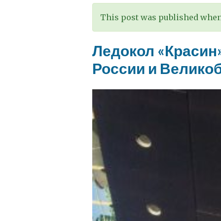
памятные
мероприятия,
This post was published when 
связанные
с
Ледокол «Красин»
Днем
России и Велико
снятия
блокады
Ленинграда