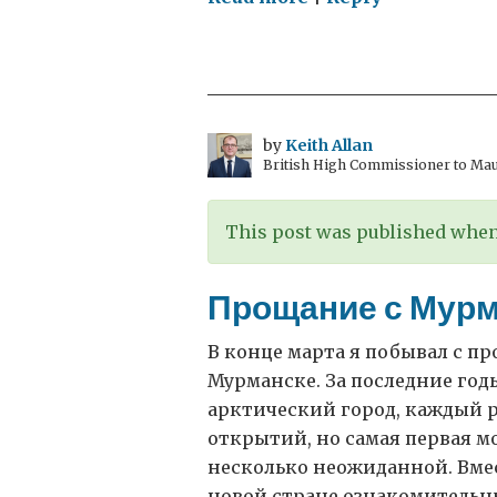
Королевский
полк
Шотландских
Гвардейских
драгун
by
Keith Allan
British High Commissioner to Mau
(Серые)
в
России
This post was published when 
Прощание с Мур
В конце марта я побывал с п
Мурманске. За последние год
арктический город, каждый р
открытий, но самая первая мо
несколько неожиданной. Вме
новой стране ознакомительны