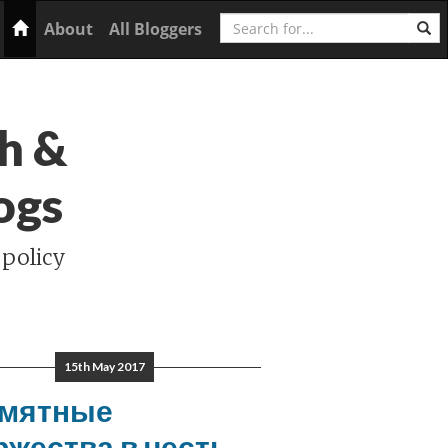
Search
Home
About
All Bloggers
h &
ogs
 policy
15th May 2017
мятные
ржества в честь