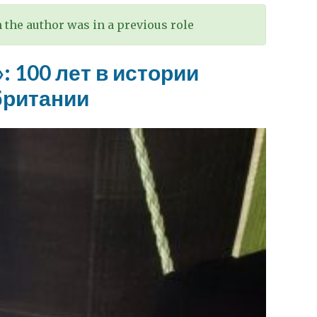
the author was in a previous role
: 100 лет в истории
британии