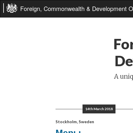
Foreign, Commonwealth & Development Of
Fo
De
A uniq
14th March 2018
Stockholm, Sweden
Меры