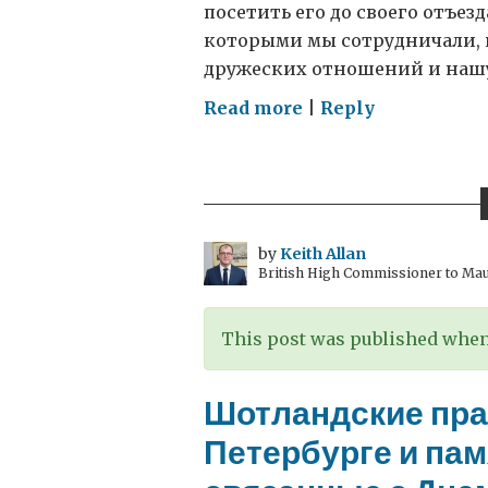
посетить его до своего отъез
которыми мы сотрудничали, 
дружеских отношений и нашу 
on
Read more
|
Reply
Прощание
с
Архангельском
by
Keith Allan
British High Commissioner to Mau
This post was published when 
Шотландские пра
Петербурге и па