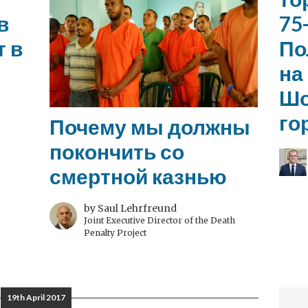
в
75
т в
По
на
Шо
го
Почему мы должны
покончить со
смертной казнью
by Saul Lehrfreund
Joint Executive Director of the Death
Penalty Project
19th April 2017