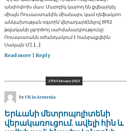
անփոփոխ մաս: Մարդիկ կարող են քվեարկել
միայն Ռուսաստանին միանալու կամ դեֆակտո
անկախության օգտին՝վերադարձնելով 1992
թվականի չգործող սահմանադրությունը:
Ռուսաստանն օժանդակում է հանրաքվեին:
Սակայն Մ7, […]
on
Read more
|
Reply
Ճգնաժամ
Ղրիմում
27th February 2013
by
UK in Armenia
Երևանի մետրոպոլիտենի
վերակառուցում. ավելի հին և