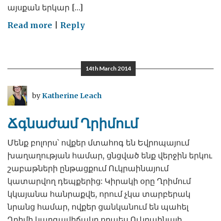
այսքան երկար […]
on
Read more
|
Reply
Երկու
ազգերը
թեթևության
14th March 2014
երկար
սպասված
by
Katherine Leach
ու
իսրտե
Ճգնաժամ Ղրիմում
հոգոց
են
Մենք բոլորս՝ ովքեր մտահոգ են Եվրոպայում
հանում
խաղաղության համար, ցնցված ենք վերջին երկու
շաբաթների ընթացքում Ուկրաինայում
կատարվող դեպքերից: Կիրակի օրը Ղրիմում
կկայանա հանրաքվե, որում չկա տարբերակ
նրանց համար, ովքեր ցանկանում են պահել
Ղրիմի կարգավիճակը որպես Ուկրաինայի