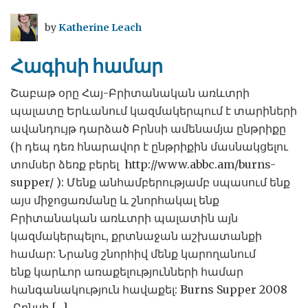
ավելի
հին
by
Katherine Leach
և
ավելի
Հագիսի համար
լավ`
ինչպես
Շաբաթ օրը Հայ-Բրիտանական առևտրի
Լոնդոնի
պալատը Երևանում կազմակերպում է տարիների
մետրոն
ավանդույթ դարձած Բրնսի ամենամյա ընթրիքը
(ի դեպ դեռ հնարավոր է ընթրիքին մասնակցելու
տոմսեր ձեռք բերել http://www.abbc.am/burns-
supper/ ): Մենք անհամբերությամբ սպասում ենք
այս միջոցառմանը և շնորհակալ ենք
Բրիտանական առևտրի պալատին այն
կազմակերպելու, քրտնաջան աշխատանքի
համար: Նրանց շնորհիվ մենք կարողանում
ենք կարևոր առաքելությունների համար
հանգանակություն հավաքել: Burns Supper 2008
Բրնսի […]