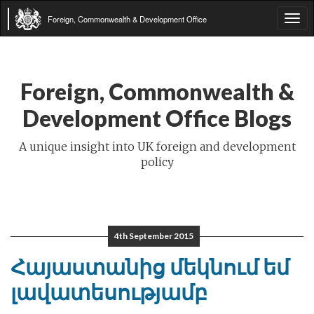
Foreign, Commonwealth & Development Office
Tog
navi
Foreign, Commonwealth &
Development Office Blogs
A unique insight into UK foreign and development
policy
4th September 2015
Հայաստանից մեկնում եմ
լավատեսությամբ