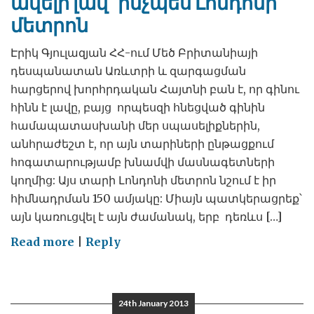
ավելի լավ` ինչպես Լոնդոնի
մետրոն
Էրիկ Գյուլազյան ՀՀ-ում Մեծ Բրիտանիայի
դեսպանատան Առևտրի և զարգացման
հարցերով խորհրդական Հայտնի բան է, որ գինու
հինն է լավը, բայց որպեսզի հնեցված գինին
համապատասխանի մեր սպասելիքներին,
անհրաժեշտ է, որ այն տարիների ընթացքում
հոգատարությամբ խնամվի մասնագետների
կողմից: Այս տարի Լոնդոնի մետրոն նշում է իր
հիմնադրման 150 ամյակը: Միայն պատկերացրեք՝
այն կառուցվել է այն ժամանակ, երբ դեռևս […]
on
Read more
|
Reply
Երևանի
մետրոպոլիտենի
վերակառուցում.
24th January 2013