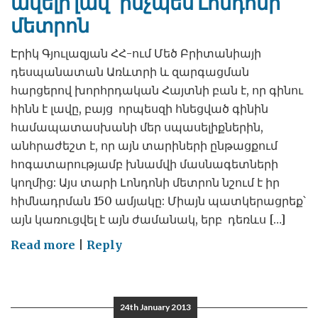
ավելի լավ` ինչպես Լոնդոնի
մետրոն
Էրիկ Գյուլազյան ՀՀ-ում Մեծ Բրիտանիայի
դեսպանատան Առևտրի և զարգացման
հարցերով խորհրդական Հայտնի բան է, որ գինու
հինն է լավը, բայց որպեսզի հնեցված գինին
համապատասխանի մեր սպասելիքներին,
անհրաժեշտ է, որ այն տարիների ընթացքում
հոգատարությամբ խնամվի մասնագետների
կողմից: Այս տարի Լոնդոնի մետրոն նշում է իր
հիմնադրման 150 ամյակը: Միայն պատկերացրեք՝
այն կառուցվել է այն ժամանակ, երբ դեռևս […]
on
Read more
|
Reply
Երևանի
մետրոպոլիտենի
վերակառուցում.
24th January 2013