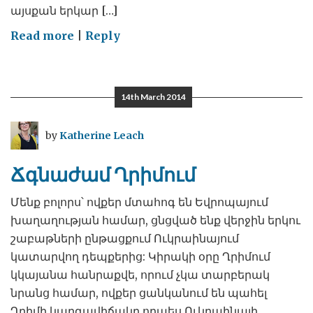
այսքան երկար […]
on
Read more
|
Reply
Երկու
ազգերը
թեթևության
14th March 2014
երկար
սպասված
by
Katherine Leach
ու
իսրտե
Ճգնաժամ Ղրիմում
հոգոց
են
Մենք բոլորս՝ ովքեր մտահոգ են Եվրոպայում
հանում
խաղաղության համար, ցնցված ենք վերջին երկու
շաբաթների ընթացքում Ուկրաինայում
կատարվող դեպքերից: Կիրակի օրը Ղրիմում
կկայանա հանրաքվե, որում չկա տարբերակ
նրանց համար, ովքեր ցանկանում են պահել
Ղրիմի կարգավիճակը որպես Ուկրաինայի