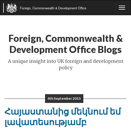
Foreign, Commonwealth & Development Office
Tog
navi
Foreign, Commonwealth &
Development Office Blogs
A unique insight into UK foreign and development
policy
4th September 2015
Հայաստանից մեկնում եմ
լավատեսությամբ