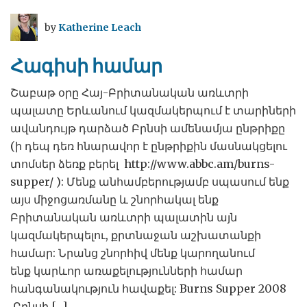
ավելի
հին
by
Katherine Leach
և
ավելի
Հագիսի համար
լավ`
ինչպես
Շաբաթ օրը Հայ-Բրիտանական առևտրի
Լոնդոնի
պալատը Երևանում կազմակերպում է տարիների
մետրոն
ավանդույթ դարձած Բրնսի ամենամյա ընթրիքը
(ի դեպ դեռ հնարավոր է ընթրիքին մասնակցելու
տոմսեր ձեռք բերել http://www.abbc.am/burns-
supper/ ): Մենք անհամբերությամբ սպասում ենք
այս միջոցառմանը և շնորհակալ ենք
Բրիտանական առևտրի պալատին այն
կազմակերպելու, քրտնաջան աշխատանքի
համար: Նրանց շնորհիվ մենք կարողանում
ենք կարևոր առաքելությունների համար
հանգանակություն հավաքել: Burns Supper 2008
Բրնսի […]