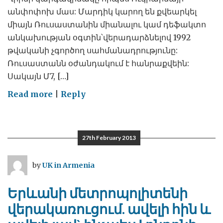
անփոփոխ մաս: Մարդիկ կարող են քվեարկել
միայն Ռուսաստանին միանալու կամ դեֆակտո
անկախության օգտին՝վերադարձնելով 1992
թվականի չգործող սահմանադրությունը:
Ռուսաստանն օժանդակում է հանրաքվեին:
Սակայն Մ7, […]
on
Read more
|
Reply
Ճգնաժամ
Ղրիմում
27th February 2013
by
UK in Armenia
Երևանի մետրոպոլիտենի
վերակառուցում. ավելի հին և