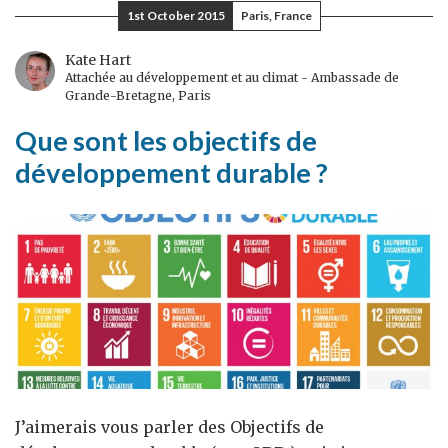
du
1st October 2015
Paris, France
Royaume-
Uni
Kate Hart
Attachée au développement et au climat - Ambassade de
à
Grande-Bretagne, Paris
l’ONU
Que sont les objectifs de
développement durable ?
J’aimerais vous parler des Objectifs de