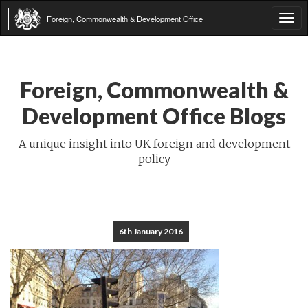
Foreign, Commonwealth & Development Office
Tog
navi
Foreign, Commonwealth &
Development Office Blogs
A unique insight into UK foreign and development
policy
6th January 2016