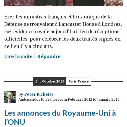
Hier les ministres français et britannique de la
Défense se trouvaient à Lancaster House à Londres,
ex-résidence royale aujourd’hui lieu de réceptions
officielles, pour célébrer les deux traités signés en
ce lieu il y a cinq ans.
on
Lire la suite
|
Répondre
Traités
de
Lancaster
2nd October 2015
Paris, France
House
:
by
Peter Ricketts
Ambassador to France from February 2012 to January 2016.
cinq
ans
Les annonces du Royaume-Uni à
après
l’ONU