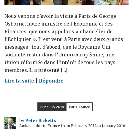
Nous venons d’avoir la visite à Paris de George
Osborne, notre ministre de l’Economie et des
Finances, que nous appelons « chancelier de
l’Echiquier ». Il est venu à Paris avec deux grands
messages : tout d’abord, que le Royaume-Uni
souhaite rester dans l’Union européenne, une
Union réformée dans l’intérêt de tous les pays
membres. Il a présenté […]
on
Lire la suite
|
Répondre
La
visite
de
22nd July 2015
Paris, France
George
Osborne
by
Peter Ricketts
Ambassador to France from February 2012 to January 2016.
à