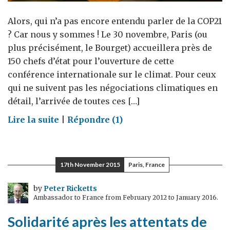
Alors, qui n’a pas encore entendu parler de la COP21
? Car nous y sommes ! Le 30 novembre, Paris (ou
plus précisément, le Bourget) accueillera près de
150 chefs d’état pour l’ouverture de cette
conférence internationale sur le climat. Pour ceux
qui ne suivent pas les négociations climatiques en
détail, l’arrivée de toutes ces […]
on
Lire la suite
|
Répondre (1)
COP21
:
nous
17th November 2015
Paris, France
y
sommes
by
Peter Ricketts
Ambassador to France from February 2012 to January 2016.
!
Solidarité après les attentats de