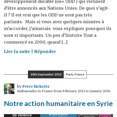
développement durable (ou« ODD ) qui viennent
d’être annoncés aux Nations Unies. De quoi s’agit-
il ? Il est vrai que les ODD ne sont pas très
parlants. Mais si vous avez quelques minutes à
m’accorder, j’aimerais vous expliquer pourquoi ils
sont si importants. Un peu d’histoire Tout a
commencé en 2000, quand […]
on
Lire la suite
|
Répondre
Que
sont
les
10th September 2015
Paris, France
objectifs
de
by
Peter Ricketts
Ambassador to France from February 2012 to January 2016.
développement
durable
Notre action humanitaire en Syrie
?