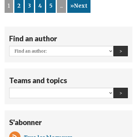
notre
1
2
3
4
5
...
»Next
coopération
avec
la
France
Find an author
en
matière
All
Find a
>
d'immigration
authors:
Teams and topics
All
Find a
>
teams
and
topics:
S'abonner