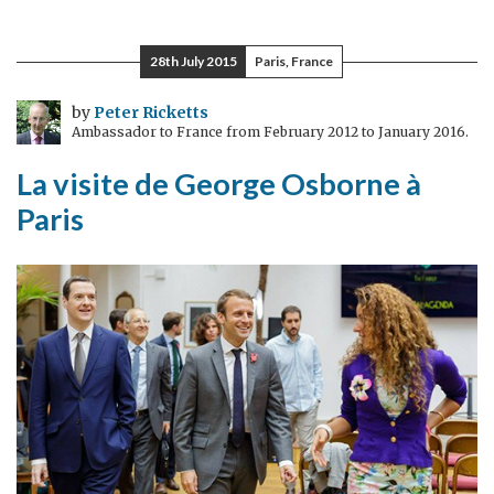
action
humanitaire
28th July 2015
Paris, France
en
Syrie
by
Peter Ricketts
Ambassador to France from February 2012 to January 2016.
La visite de George Osborne à
Paris