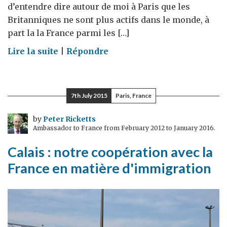
d’entendre dire autour de moi à Paris que les
Britanniques ne sont plus actifs dans le monde, à
part la la France parmi les […]
on
Lire la suite
|
Répondre
Quelques
idées
reçues
7th July 2015
Paris, France
sur
la
by
Peter Ricketts
Ambassador to France from February 2012 to January 2016.
défense
britannique
Calais : notre coopération avec la
France en matière d'immigration