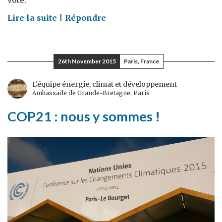
vote.
on
Lire la suite
|
Répondre
Notre
vote
en
26th November 2015
Paris, France
faveur
de
L'équipe énergie, climat et développement
Ambassade de Grande-Bretagne, Paris
frappes
contre
COP21 : nous y sommes !
Daech