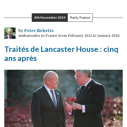
après
les
4th November 2015
Paris, France
attentats
de
by
Peter Ricketts
Ambassador to France from February 2012 to January 2016.
Paris
Traités de Lancaster House : cinq
ans après