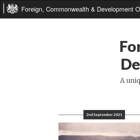
Foreign, Commonwealth & Development Of
Fo
De
A uniq
2nd September 2021