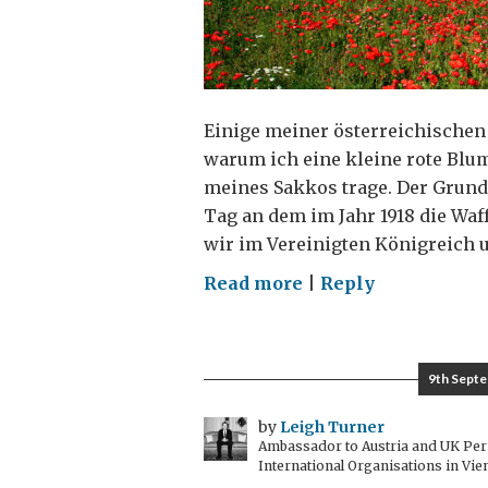
Einige meiner österreichischen 
warum ich eine kleine rote Bl
meines Sakkos trage. Der Grund 
Tag an dem im Jahr 1918 die Waf
wir im Vereinigten Königreich u
on
Read more
|
Reply
Warum
ich
eine
9th Sept
Mohnblume
trage
by
Leigh Turner
Ambassador to Austria and UK Perm
International Organisations in Vie