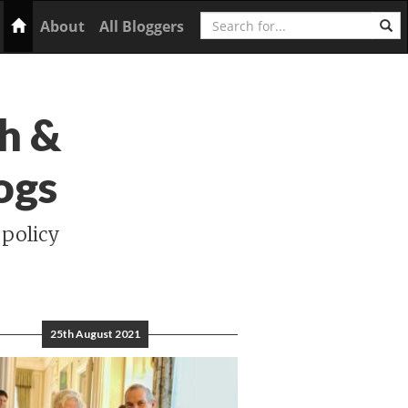
Search
Home
About
All Bloggers
h &
ogs
 policy
25th August 2021