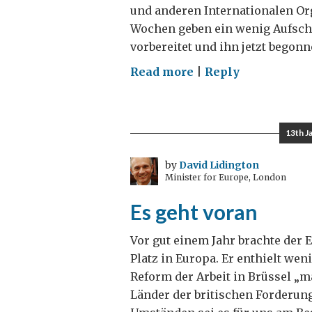
und anderen Internationalen Org
Wochen geben ein wenig Aufschl
vorbereitet und ihn jetzt begon
on
Read more
|
Reply
Salzburg,
Wien,
Österreich
13th J
–
Sprache,
by
David Lidington
Minister for Europe, London
Migration
und
Es geht voran
Atomtests
Vor gut einem Jahr brachte der 
Platz in Europa. Er enthielt we
Reform der Arbeit in Brüssel „m
Länder der britischen Forderun