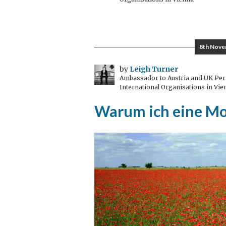
8th Nove
by
Leigh Turner
Ambassador to Austria and UK Perm
International Organisations in Vie
Warum ich eine M