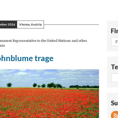
mber 2016
Vienna, Austria
Fi
anent Representative to the United Nations and other
nna
ohnblume trage
Te
Su