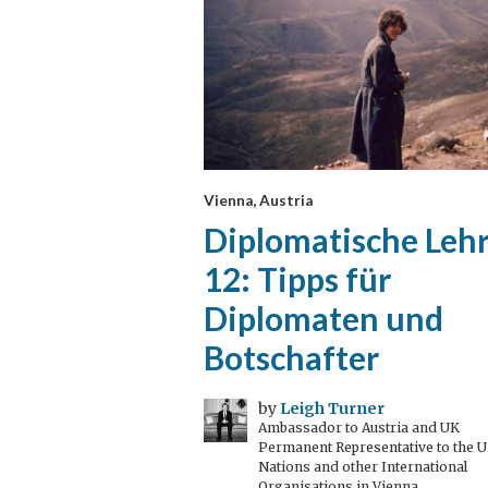
Vienna, Austria
Diplomatische Leh
12: Tipps für
Diplomaten und
Botschafter
by
Leigh Turner
Ambassador to Austria and UK
Permanent Representative to the U
Nations and other International
Organisations in Vienna