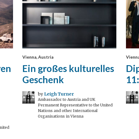
Vienna, Austria
Vienna
ren
Ein großes kulturelles
Di
Geschenk
11
by
Leigh Turner
Ambassador to Austria and UK
Permanent Representative to the United
Nations and other International
Organisations in Vienna
nited