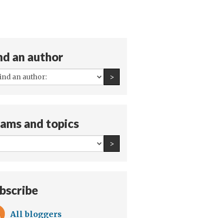
nd an author
All
Find an author
>
authors:
ams and topics
All
Find an author
>
teams
and
topics:
bscribe
All bloggers