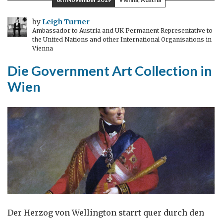
eine
britische
by
Leigh Turner
Ambassador to Austria and UK Permanent Representative to
Botschaft
the United Nations and other International Organisations in
und
Vienna
ein
Die Government Art Collection in
“britischer
Wien
Schindler”
Der Herzog von Wellington starrt quer durch den