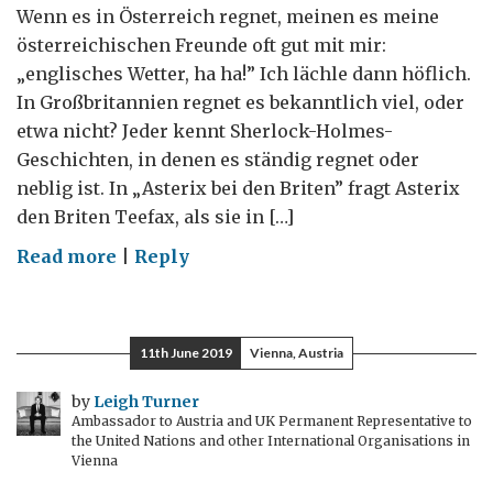
Wenn es in Österreich regnet, meinen es meine
österreichischen Freunde oft gut mit mir:
„englisches Wetter, ha ha!” Ich lächle dann höflich.
In Großbritannien regnet es bekanntlich viel, oder
etwa nicht? Jeder kennt Sherlock-Holmes-
Geschichten, in denen es ständig regnet oder
neblig ist. In „Asterix bei den Briten” fragt Asterix
den Briten Teefax, als sie in […]
on
Read more
|
Reply
Wo
regnet
es
11th June 2019
Vienna, Austria
am
meisten?
by
Leigh Turner
Ambassador to Austria and UK Permanent Representative to
In
the United Nations and other International Organisations in
London,
Vienna
Wien