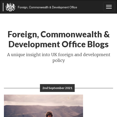
Foreign, Commonwealth & Development Office
Tog
navi
Foreign, Commonwealth &
Development Office Blogs
A unique insight into UK foreign and development
policy
2nd September 2021