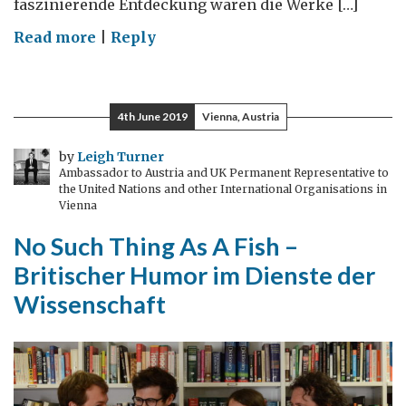
faszinierende Entdeckung waren die Werke […]
on
Read more
|
Reply
Turner
in
Gmünd
4th June 2019
Vienna, Austria
by
Leigh Turner
Ambassador to Austria and UK Permanent Representative to
the United Nations and other International Organisations in
Vienna
No Such Thing As A Fish –
Britischer Humor im Dienste der
Wissenschaft