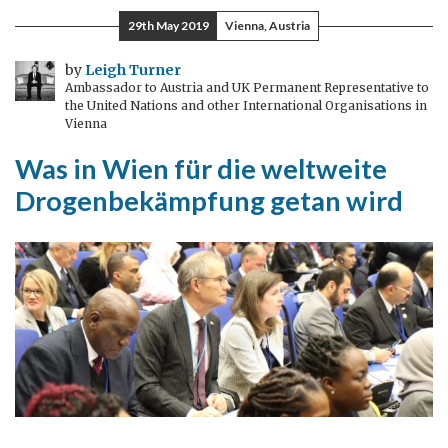
Thing
29th May 2019
Vienna, Austria
As
A
by
Leigh Turner
Ambassador to Austria and UK Permanent Representative to
Fish
the United Nations and other International Organisations in
–
Vienna
Britischer
Was in Wien für die weltweite
Humor
Drogenbekämpfung getan wird
im
Dienste
der
Wissenschaft