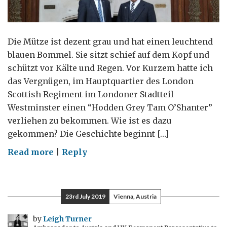
Die Mütze ist dezent grau und hat einen leuchtend
blauen Bommel. Sie sitzt schief auf dem Kopf und
schützt vor Kälte und Regen. Vor Kurzem hatte ich
das Vergnügen, im Hauptquartier des London
Scottish Regiment im Londoner Stadtteil
Westminster einen “Hodden Grey Tam O’Shanter”
verliehen zu bekommen. Wie ist es dazu
gekommen? Die Geschichte beginnt […]
on
Read more
|
Reply
Eine
Tam
O’Shanter-
23rd July 2019
Vienna, Austria
Mütze
in
by
Leigh Turner