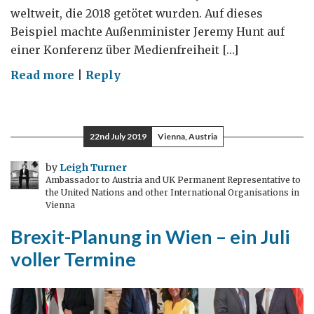
weltweit, die 2018 getötet wurden. Auf dieses
Beispiel machte Außenminister Jeremy Hunt auf
einer Konferenz über Medienfreiheit […]
on
Read more
|
Reply
Medienfreiheit
22nd July 2019
Vienna, Austria
by
Leigh Turner
Ambassador to Austria and UK Permanent Representative to
the United Nations and other International Organisations in
Vienna
Brexit-Planung in Wien – ein Juli
voller Termine