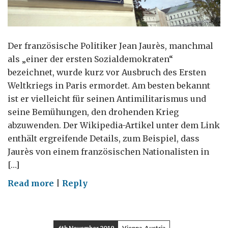
Der französische Politiker Jean Jaurès, manchmal
als „einer der ersten Sozialdemokraten“
bezeichnet, wurde kurz vor Ausbruch des Ersten
Weltkriegs in Paris ermordet. Am besten bekannt
ist er vielleicht für seinen Antimilitarismus und
seine Bemühungen, den drohenden Krieg
abzuwenden. Der Wikipedia-Artikel unter dem Link
enthält ergreifende Details, zum Beispiel, dass
Jaurès von einem französischen Nationalisten in
[…]
on
Read more
|
Reply
Ein
französischer
Pazifist,
6th November 2019
Vienna, Austria