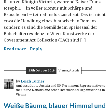
Raum zu Königin Victoria, während Kaiser Franz
Joseph I. – in voller Montur mit Schärpe und
Rauschebart – teilnahmslos zuschaut. Das ist nicht
etwa die Handlung eines historischen Romans,
sondern es sind die Gemälde im Speisesaal der
Botschafterresidenz in Wien. Kunstwerke der
Government Art Collection (GAC) sind […]
on
Read more
|
Reply
Die
Government
Art
25th October 2019
Vienna, Austria
Collection
in
by
Leigh Turner
Ambassador to Austria and UK Permanent Representative to
Wien
the United Nations and other International Organisations in
Vienna
Weiße Bäume, blauer Himmel und