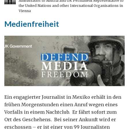
Ambassador to Austria and UK Permanent Representative to
Wien
the United Nations and other International Organisations in
Vienna
Medienfreiheit
Ein engagierter Journalist in Mexiko erhält in den
frühen Morgenstunden einen Anruf wegen eines
Vorfalls in einem Nachtclub. Er fährt sofort zum
Ort des Geschehens. Bei seiner Ankunft wird er
erschossen – er ist einer von 99 Journalisten