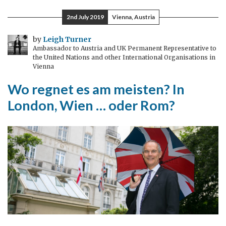
in
2nd July 2019
Vienna, Austria
Wien
–
by
Leigh Turner
Ambassador to Austria and UK Permanent Representative to
ein
the United Nations and other International Organisations in
Juli
Vienna
voller
Wo regnet es am meisten? In
Termine
London, Wien … oder Rom?