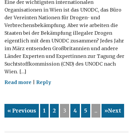
Eine der wichtigsten internationalen
Organisationen in Wien ist das UNODC, das Büro
der Vereinten Nationen für Drogen- und
Verbrechensbekämpfung. Aber wie arbeiten die
Staaten bei der Bekämpfung illegaler Drogen
eigentlich mit dem UNODC zusammen? Jedes Jahr
im März entsenden Großbritannien und andere
Länder Experten und Expertinnen zur Tagung der
Suchtstoffkommission (CND) des UNODC nach
Wien. […]
on
Read more
|
Reply
Was
in
Wien
« Previous
1
2
3
4
5
...
»Next
für
die
weltweite