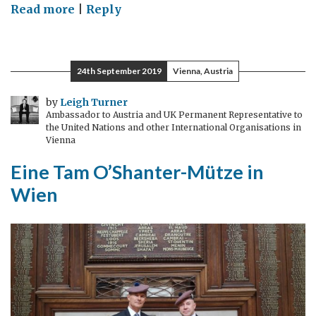
on
Read more
|
Reply
Weiße
Bäume,
blauer
24th September 2019
Vienna, Austria
Himmel
und
by
Leigh Turner
Ambassador to Austria and UK Permanent Representative to
ein
the United Nations and other International Organisations in
grüner
Vienna
Plan
Eine Tam O’Shanter-Mütze in
Wien