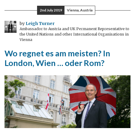
in
2nd July 2019
Vienna, Austria
Wien
–
by
Leigh Turner
Ambassador to Austria and UK Permanent Representative to
ein
the United Nations and other International Organisations in
Juli
Vienna
voller
Wo regnet es am meisten? In
Termine
London, Wien … oder Rom?