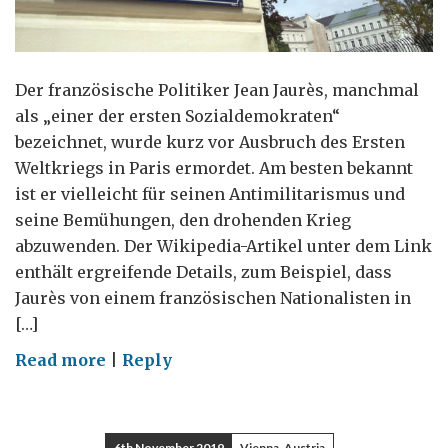
Der französische Politiker Jean Jaurès, manchmal
als „einer der ersten Sozialdemokraten“
bezeichnet, wurde kurz vor Ausbruch des Ersten
Weltkriegs in Paris ermordet. Am besten bekannt
ist er vielleicht für seinen Antimilitarismus und
seine Bemühungen, den drohenden Krieg
abzuwenden. Der Wikipedia-Artikel unter dem Link
enthält ergreifende Details, zum Beispiel, dass
Jaurès von einem französischen Nationalisten in
[…]
on
Read more
|
Reply
Ein
französischer
Pazifist,
6th November 2019
Vienna, Austria