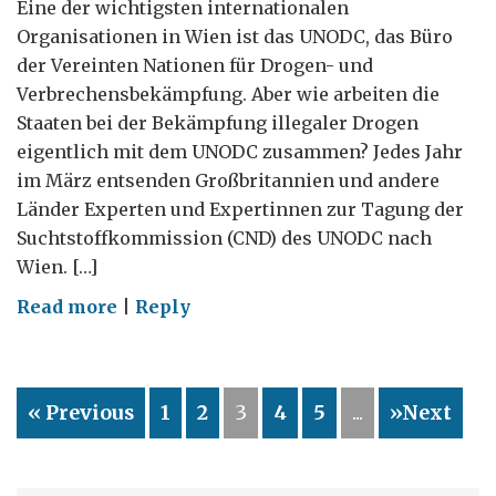
Eine der wichtigsten internationalen
Organisationen in Wien ist das UNODC, das Büro
der Vereinten Nationen für Drogen- und
Verbrechensbekämpfung. Aber wie arbeiten die
Staaten bei der Bekämpfung illegaler Drogen
eigentlich mit dem UNODC zusammen? Jedes Jahr
im März entsenden Großbritannien und andere
Länder Experten und Expertinnen zur Tagung der
Suchtstoffkommission (CND) des UNODC nach
Wien. […]
on
Read more
|
Reply
Was
in
Wien
« Previous
1
2
3
4
5
...
»Next
für
die
weltweite