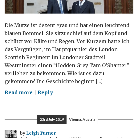
Die Mütze ist dezent grau und hat einen leuchtend
blauen Bommel. Sie sitzt schief auf dem Kopf und
schützt vor Kälte und Regen. Vor Kurzem hatte ich
das Vergnügen, im Hauptquartier des London
Scottish Regiment im Londoner Stadtteil
Westminster einen “Hodden Grey Tam O’Shanter”
verliehen zu bekommen. Wie ist es dazu
gekommen? Die Geschichte beginnt […]
on
Read more
|
Reply
Eine
Tam
O’Shanter-
23rd July 2019
Vienna, Austria
Mütze
in
by
Leigh Turner