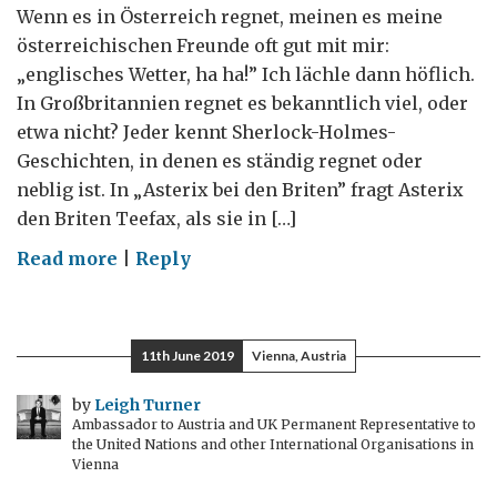
Wenn es in Österreich regnet, meinen es meine
österreichischen Freunde oft gut mit mir:
„englisches Wetter, ha ha!” Ich lächle dann höflich.
In Großbritannien regnet es bekanntlich viel, oder
etwa nicht? Jeder kennt Sherlock-Holmes-
Geschichten, in denen es ständig regnet oder
neblig ist. In „Asterix bei den Briten” fragt Asterix
den Briten Teefax, als sie in […]
on
Read more
|
Reply
Wo
regnet
es
11th June 2019
Vienna, Austria
am
meisten?
by
Leigh Turner
Ambassador to Austria and UK Permanent Representative to
In
the United Nations and other International Organisations in
London,
Vienna
Wien