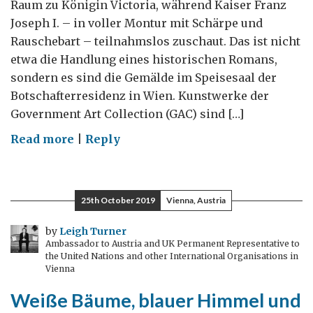
Raum zu Königin Victoria, während Kaiser Franz
Joseph I. – in voller Montur mit Schärpe und
Rauschebart – teilnahmslos zuschaut. Das ist nicht
etwa die Handlung eines historischen Romans,
sondern es sind die Gemälde im Speisesaal der
Botschafterresidenz in Wien. Kunstwerke der
Government Art Collection (GAC) sind […]
on
Read more
|
Reply
Die
Government
Art
25th October 2019
Vienna, Austria
Collection
in
by
Leigh Turner
Ambassador to Austria and UK Permanent Representative to
Wien
the United Nations and other International Organisations in
Vienna
Weiße Bäume, blauer Himmel und