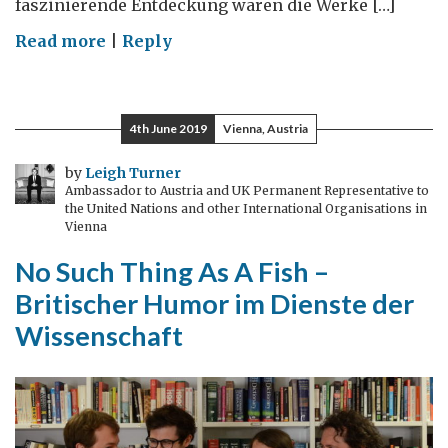
faszinierende Entdeckung waren die Werke […]
on
Read more
|
Reply
Turner
in
Gmünd
4th June 2019
Vienna, Austria
by
Leigh Turner
Ambassador to Austria and UK Permanent Representative to
the United Nations and other International Organisations in
Vienna
No Such Thing As A Fish –
Britischer Humor im Dienste der
Wissenschaft