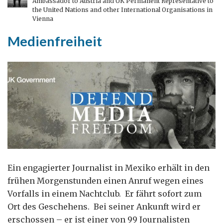
Ambassador to Austria and UK Permanent Representative to
Wien
the United Nations and other International Organisations in
Vienna
Medienfreiheit
Ein engagierter Journalist in Mexiko erhält in den
frühen Morgenstunden einen Anruf wegen eines
Vorfalls in einem Nachtclub. Er fährt sofort zum
Ort des Geschehens. Bei seiner Ankunft wird er
erschossen – er ist einer von 99 Journalisten