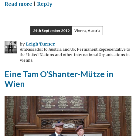
on
Read more
|
Reply
Weiße
Bäume,
blauer
24th September 2019
Vienna, Austria
Himmel
und
by
Leigh Turner
Ambassador to Austria and UK Permanent Representative to
ein
the United Nations and other International Organisations in
grüner
Vienna
Plan
Eine Tam O’Shanter-Mütze in
Wien