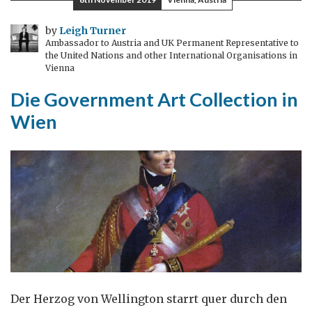
eine
britische
by
Leigh Turner
Ambassador to Austria and UK Permanent Representative to
Botschaft
the United Nations and other International Organisations in
und
Vienna
ein
Die Government Art Collection in
“britischer
Wien
Schindler”
Der Herzog von Wellington starrt quer durch den