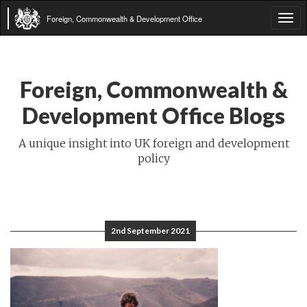
Foreign, Commonwealth & Development Office
Tog
navi
Foreign, Commonwealth &
Development Office Blogs
A unique insight into UK foreign and development
policy
2nd September 2021