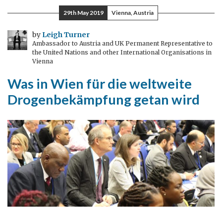
Thing
29th May 2019
Vienna, Austria
As
A
by
Leigh Turner
Ambassador to Austria and UK Permanent Representative to
Fish
the United Nations and other International Organisations in
–
Vienna
Britischer
Was in Wien für die weltweite
Humor
Drogenbekämpfung getan wird
im
Dienste
der
Wissenschaft