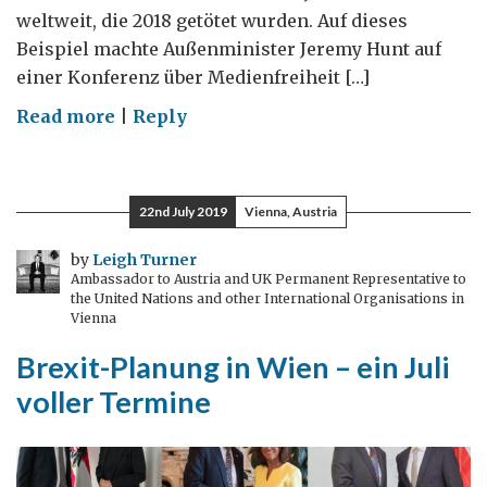
weltweit, die 2018 getötet wurden. Auf dieses
Beispiel machte Außenminister Jeremy Hunt auf
einer Konferenz über Medienfreiheit […]
on
Read more
|
Reply
Medienfreiheit
22nd July 2019
Vienna, Austria
by
Leigh Turner
Ambassador to Austria and UK Permanent Representative to
the United Nations and other International Organisations in
Vienna
Brexit-Planung in Wien – ein Juli
voller Termine