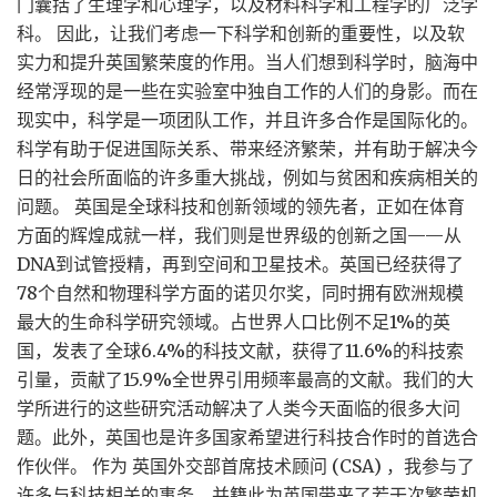
门囊括了生理学和心理学，以及材料科学和工程学的广泛学
科。 因此，让我们考虑一下科学和创新的重要性，以及软
实力和提升英国繁荣度的作用。当人们想到科学时，脑海中
经常浮现的是一些在实验室中独自工作的人们的身影。而在
现实中，科学是一项团队工作，并且许多合作是国际化的。
科学有助于促进国际关系、带来经济繁荣，并有助于解决今
日的社会所面临的许多重大挑战，例如与贫困和疾病相关的
问题。 英国是全球科技和创新领域的领先者，正如在体育
方面的辉煌成就一样，我们则是世界级的创新之国——从
DNA到试管授精，再到空间和卫星技术。英国已经获得了
78个自然和物理科学方面的诺贝尔奖，同时拥有欧洲规模
最大的生命科学研究领域。占世界人口比例不足1%的英
国，发表了全球6.4%的科技文献，获得了11.6%的科技索
引量，贡献了15.9%全世界引用频率最高的文献。我们的大
学所进行的这些研究活动解决了人类今天面临的很多大问
题。此外，英国也是许多国家希望进行科技合作时的首选合
作伙伴。 作为 英国外交部首席技术顾问 (CSA) ，我参与了
许多与科技相关的事务，并籍此为英国带来了若干次繁荣机