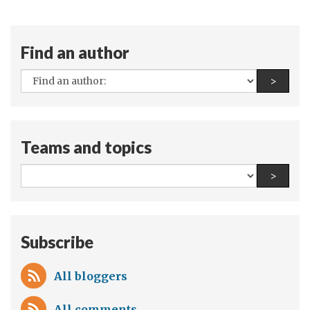
动
员
们
Find an author
在
All
Find a
>
里
authors:
约
角
逐
Teams and topics
金
牌…
All
Find a
>
但
teams
金
and
牌
topics:
Subscribe
的
反
All bloggers
应
可
All comments