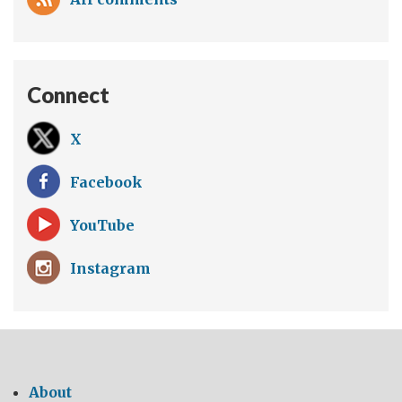
没
有
那
么
Connect
快！
X
Facebook
YouTube
Instagram
About