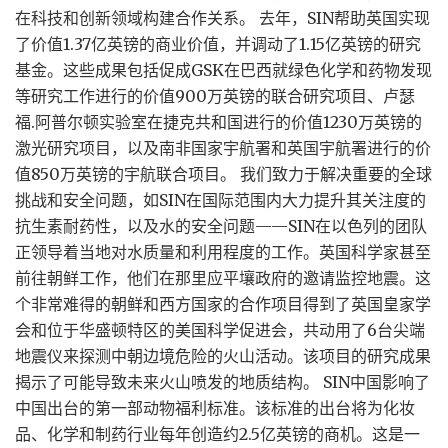
在科技和创新领域构建合作关系。 去年，SIN帮助英国实现
了价值1.37亿英镑的商业价值，并调动了1.15亿英镑的研究
基金。这些成果包括促成GSK在巴西就绿色化学和药物发现
等研究工作进行的价值900万英镑的联合研究项目、卢瑟
福.阿普尔顿实验室在捷克共和国进行的价值1230万英镑的
激光研究项目，以及南非国家宇航署和英国宇航署进行的价
值850万英镑的宇航联合项目。 我们致力于解决重要的全球
挑战和安全问题，如SIN在国际范围内大力提升其关注度的
抗生素耐药性，以及水的安全问题——SIN在以色列的团队
正领导着当地对水质量和利用程度的工作。英国科学家甚至
前往朝鲜工作，他们在那里应平壤政府的邀请监控地震。这
个非常难得的朝鲜和西方国家的合作项目得到了英国皇家学
会和位于华盛顿特区的美国科学促进会，共动用了6台尖端
地震仪来探测中朝边境危险的火山活动。该项目的研究成果
揭示了可能导致未来火山喷发的地质结构。 SIN中国影响了
中国出台的第一部动物福利标准。该标准的出台将为化妆
品、化学和制药行业每年创造约2.5亿英镑的商机。这是一