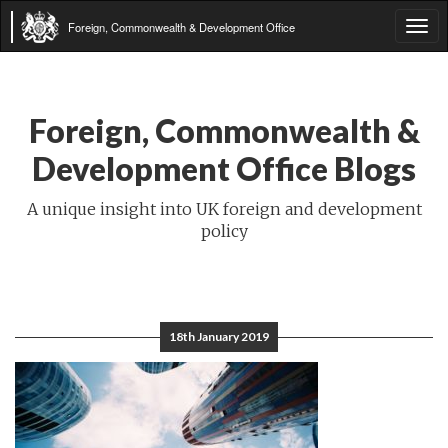
Foreign, Commonwealth & Development Office
Tog
navi
Foreign, Commonwealth &
Development Office Blogs
A unique insight into UK foreign and development
policy
18th January 2019