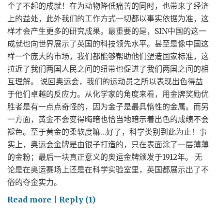
个了不起的成就！在为动物降低痛苦的同时，也带来了经济
上的益处，此外我们的工作方式一切都以事实依据为准，这
样才会产生更多的研究成果。最重要的是，SIN中国的这一
成就也向世界展示了英国的科技领先水平。甚至是像中国这
样一个庞大的市场，我们都能够帮助他们塑造国家标准，这
拉近了我们两国人民之间的纽带也促进了我们两国之间的相
互理解。 说回奥运会，我们的运动员之所以表现出色得益
于他们卓越的反应力。从化学家的角度来看，用金牌奖励优
胜者是有一点点奇怪的，因为金子是最具惰性的金属。而另
一方面，黄金不会变得晦暗也恰当地暗示着出色的成绩不会
褪色。至于黄金的柔软度嘛…好了，科学类别到此为止！事
实上，奥运会金牌是由银子打造的，只在表面涂了一层薄薄
的金粉；最后一块真正意义的奥运金牌颁发于1912年。 无
论是在奥运赛场上还是在科学实验室里，英国都展示出了不
俗的夺金实力。
on
Read more
|
Reply (1)
运