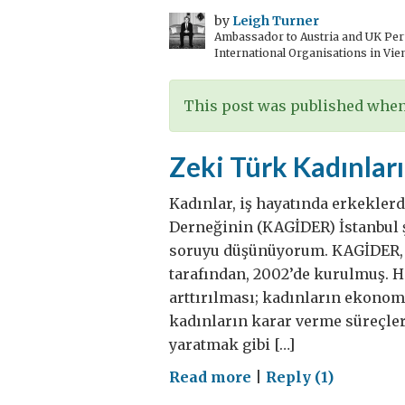
ilişki
by
Leigh Turner
Ambassador to Austria and UK Perm
International Organisations in Vie
This post was published when 
Zeki Türk Kadınları
Kadınlar, iş hayatında erkekler
Derneğinin (KAGİDER) İstanbul ş
soruyu düşünüyorum. KAGİDER, iy
tarafından, 2002’de kurulmuş. H
arttırılması; kadınların ekono
kadınların karar verme süreçler
yaratmak gibi […]
on
Read more
|
Reply (1)
Zeki