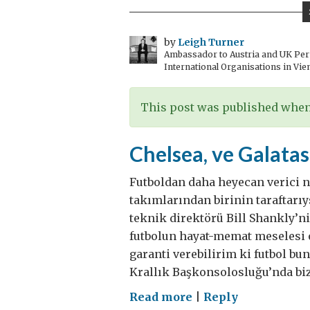
merhaba!
by
Leigh Turner
Ambassador to Austria and UK Perm
International Organisations in Vie
This post was published when 
Chelsea, ve Galata
Futboldan daha heyecan verici ne
takımlarından birinin taraftarıy
teknik direktörü Bill Shankly’ni
futbolun hayat-memat meselesi ol
garanti verebilirim ki futbol bu
Krallık Başkonsolosluğu’nda biz,
on
Read more
|
Reply