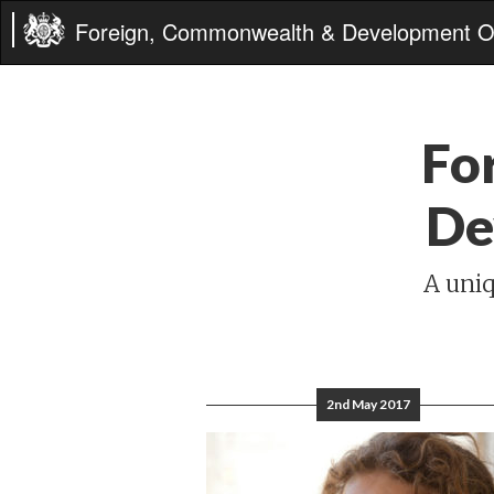
Foreign, Commonwealth & Development Of
Fo
De
A uniq
2nd May 2017