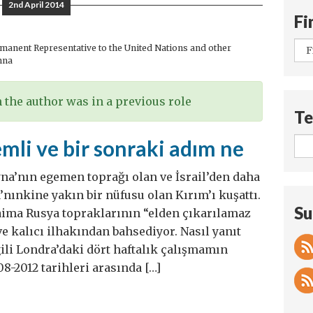
2nd April 2014
Fi
anent Representative to the United Nations and other
nna
the author was in a previous role
Te
li ve bir sonraki adım ne
ayna’nın egemen toprağı olan ve İsrail’den daha
nınkine yakın bir nüfusu olan Kırım’ı kuşattı.
Su
aima Rusya topraklarının “elden çıkarılamaz
e kalıcı ilhakından bahsediyor. Nasıl yanıt
ili Londra’daki dört haftalık çalışmamın
8-2012 tarihleri arasında […]