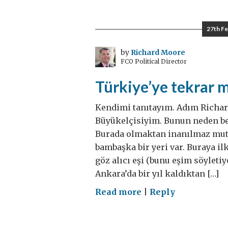
Türk
Kadınları
27th Fe
by
Richard Moore
FCO Political Director
Türkiye’ye tekrar 
Kendimi tanıtayım. Adım Richar
Büyükelçisiyim. Bunun neden be
Burada olmaktan inanılmaz mut
bambaşka bir yeri var. Buraya ilk
göz alıcı eşi (bunu eşim söyleti
Ankara’da bir yıl kaldıktan […]
on
Read more
|
Reply
Türkiye’ye
tekrar