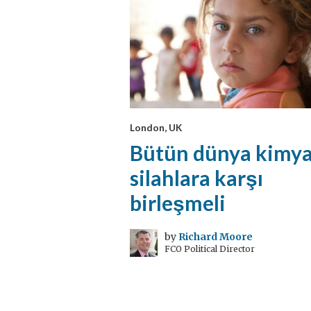
London, UK
Bütün dünya kimya
silahlara karşı
birleşmeli
by
Richard Moore
FCO Political Director