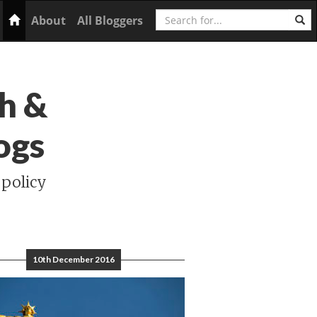
Search
Home
About
All Bloggers
h &
ogs
 policy
10th December 2016