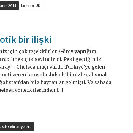
arch 2014
London, UK
tik bir ilişki
iniz için çok teşekkürler. Görev yaptığım
urabilmek çok sevindirici. Peki geçtiğimiz
saray – Chelsea maçı vardı. Türkiye’ye gelen
zmeti veren konsolosluk ekibimizle çalışmak
oğolistan’dan bile hayranlar gelmişti. Ve sahada
elsea yöneticilerinden […]
28th February 2014