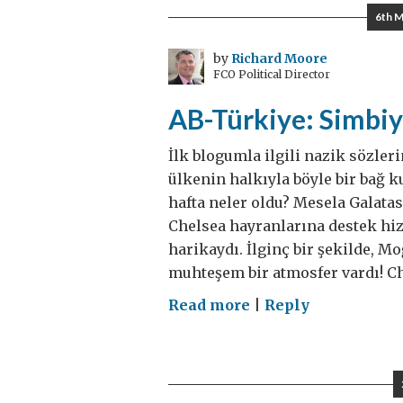
iki
6th M
hafta
by
Richard Moore
FCO Political Director
AB-Türkiye: Simbiyo
İlk blogumla ilgili nazik sözler
ülkenin halkıyla böyle bir bağ k
hafta neler oldu? Mesela Galata
Chelsea hayranlarına destek hi
harikaydı. İlginç bir şekilde, M
muhteşem bir atmosfer vardı! Ch
on
Read more
|
Reply
AB-
Türkiye:
Simbiyotik
bir