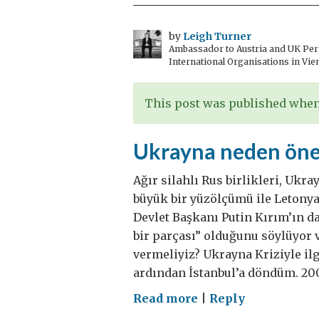
by
Leigh Turner
Ambassador to Austria and UK Perm
International Organisations in Vie
This post was published when 
Ukrayna neden önem
Ağır silahlı Rus birlikleri, Ukr
büyük bir yüzölçümü ile Letonya’
Devlet Başkanı Putin Kırım’ın d
bir parçası” olduğunu söylüyor v
vermeliyiz? Ukrayna Kriziyle ilg
ardından İstanbul’a döndüm. 200
on
Read more
|
Reply
Ukrayna