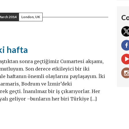
Co
March 2014
London, UK
ki hafta
laştıktan sonra geçtiğimiz Cumartesi akşamı,
utluyum. Son derece etkileyici bir iki
inle haftanın önemli olaylarını paylaşayım. İki
 Marmaris, Bodrum ve İzmir’deki
ek geçti. İnanılmaz bir iş çıkarıyorlar. Her
yalı geliyor –bunların her biri Türkiye […]