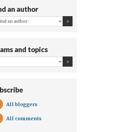
nd an author
All
Find an author
>
authors:
ams and topics
All
Find an author
>
teams
and
topics:
bscribe
All bloggers
All comments