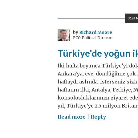
neden
önemli
31st 
ve
bir
by
Richard Moore
FCO Political Director
sonraki
adım
Türkiye'de yoğun i
ne
İki hafta boyunca Türkiye’yi do
Ankara’ya, eve, döndüğüme çok m
haftaydı aslında. İsterseniz siz
haftanın ilki, Antalya, Fethiye,
konsolosluklarımızı ziyaret eder
yıl, Türkiye’ye 2.5 milyon Britan
on
Read more
|
Reply
Türkiye'de
yoğun