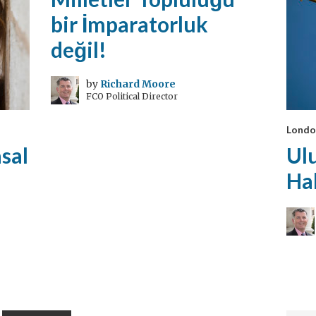
bir İmparatorluk
değil!
by
Richard Moore
FCO Political Director
Londo
sal
Ulu
Ha