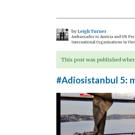
6:
Boğaz
by
Leigh Turner
Ambassador to Austria and UK Perm
International Organisations in Vie
This post was published when 
#Adiosistanbul 5: