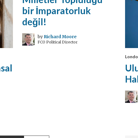
bir İmparatorluk
değil!
by
Richard Moore
FCO Political Director
Londo
sal
Ulu
Ha