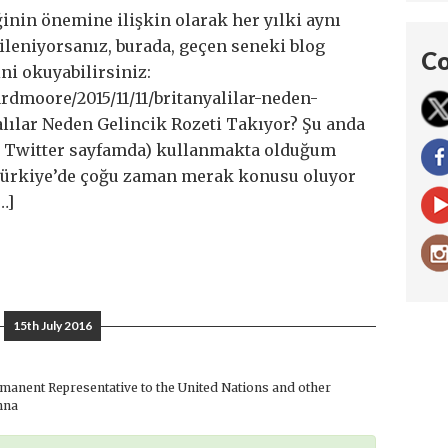
ğinin önemine ilişkin olarak her yılki aynı
ileniyorsanız, burada, geçen seneki blog
Co
ni okuyabilirsiniz:
hardmoore/2015/11/11/britanyalilar-neden-
alılar Neden Gelincik Rozeti Takıyor? Şu anda
e Twitter sayfamda) kullanmakta olduğum
 Türkiye’de çoğu zaman merak konusu oluyor
…]
15th July 2016
anent Representative to the United Nations and other
nna