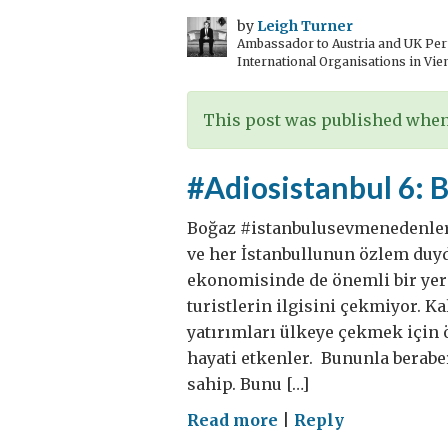
yiyecekler
by
Leigh Turner
Ambassador to Austria and UK Perm
International Organisations in Vie
This post was published when 
#Adiosistanbul 6: 
Boğaz #istanbulusevmenedenleri
ve her İstanbullunun özlem duyd
ekonomisinde de önemli bir yer
turistlerin ilgisini çekmiyor. Ka
yatırımları ülkeye çekmek için 
hayati etkenler. Bununla berabe
sahip. Bunu […]
on
Read more
|
Reply
#Adiosistanbul