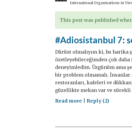
International Organisations in Vie
This post was published when 
#Adiosistanbul 7: s
Dürüst olmalıyım ki, bu harika ş
özetleyebileceğimden çok daha 
deneyimledim. Üzgünüm ama şehr
bir problem olmamalı. İnsanlar
restoranları, kafeleri ve dükkan
güzellikte mekan var ve sürekli d
on
Read more
|
Reply (2)
#Adiosistanbul
7:
sokakta
satılan