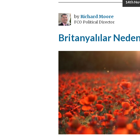
14th No
by
Richard Moore
FCO Political Director
Britanyalılar Neden