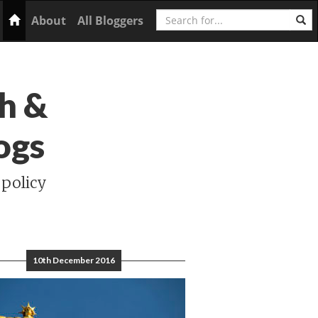
Search
Home
About
All Bloggers
h &
ogs
 policy
10th December 2016