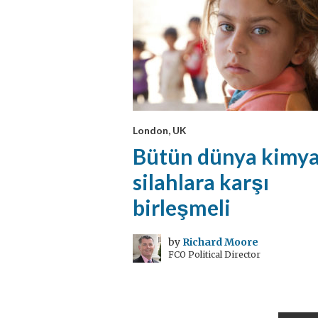
London, UK
Bütün dünya kimya
silahlara karşı
birleşmeli
by
Richard Moore
FCO Political Director