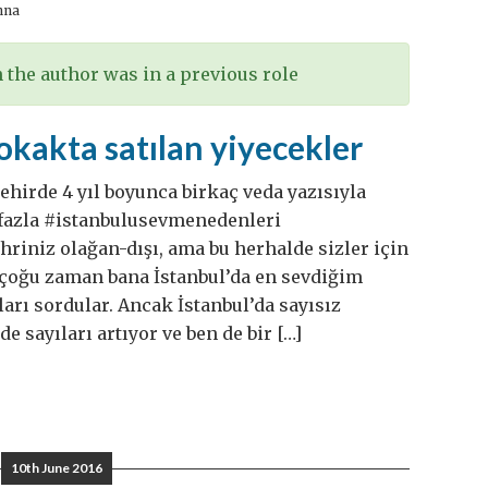
nna
the author was in a previous role
okakta satılan yiyecekler
ehirde 4 yıl boyunca birkaç veda yazısıyla
fazla #istanbulusevmenedenleri
iniz olağan-dışı, ama bu herhalde sizler için
 çoğu zaman bana İstanbul’da en sevdiğim
ları sordular. Ancak İstanbul’da sayısız
e sayıları artıyor ve ben de bir […]
10th June 2016