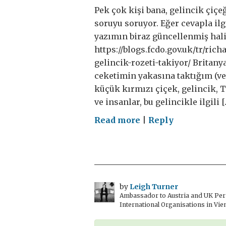
Pek çok kişi bana, gelincik çiçe
soruyu soruyor. Eğer cevapla ilg
yazımın biraz güncellenmiş hali
https://blogs.fcdo.gov.uk/tr/ric
gelincik-rozeti-takiyor/ Britany
ceketimin yakasına taktığım (v
küçük kırmızı çiçek, gelincik,
ve insanlar, bu gelincikle ilgili [
on
Read more
|
Reply
Britanyalılar
Neden
Gelincik
Rozeti
Takıyor?
by
Leigh Turner
Ambassador to Austria and UK Perm
International Organisations in Vie