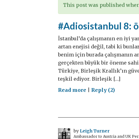
This post was published when 
#Adiosistanbul 8: 
İstanbul’da çalışmanın en iyi ya
artan enejisi değil, tabi ki bunl
benim için burada çalışmanın an
gerçekten büyük bir öneme sahip
Türkiye, Birleşik Krallık’ın gü
teşkil ediyor. Birleşik […]
on
Read more
|
Reply (2)
#Adiosistanbul
8:
önemli
konular
by
Leigh Turner
Ambassador to Austria and UK Perm