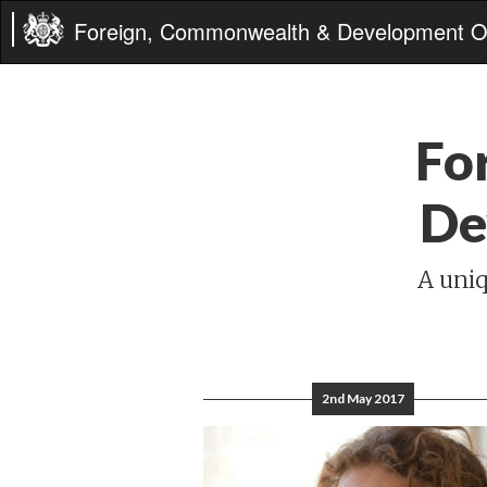
Foreign, Commonwealth & Development Of
Fo
De
A uniq
2nd May 2017