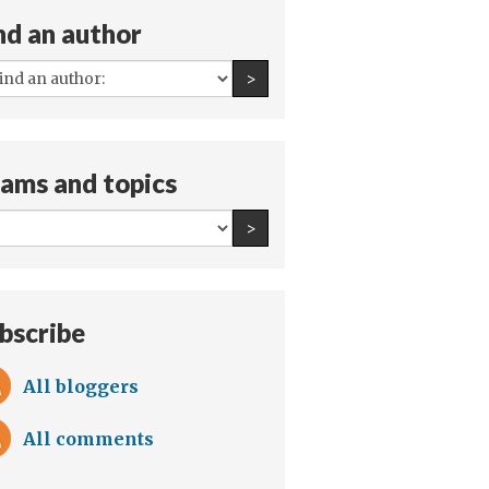
nd an author
All
Find an author
>
authors:
ams and topics
All
Find an author
>
teams
and
topics:
bscribe
All bloggers
All comments