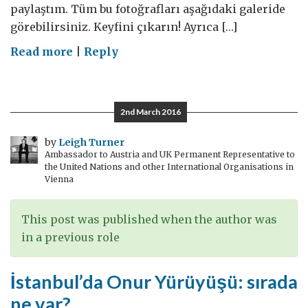
paylaştım. Tüm bu fotoğrafları aşağıdaki galeride
görebilirsiniz. Keyfini çıkarın! Ayrıca […]
on
Read more
|
Reply
Tebrikler
Beşiktaş!
2nd March 2016
by
Leigh Turner
Ambassador to Austria and UK Permanent Representative to
the United Nations and other International Organisations in
Vienna
This post was published when the author was
in a previous role
İstanbul’da Onur Yürüyüşü: sırada
ne var?