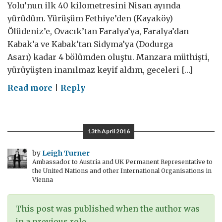
Yolu’nun ilk 40 kilometresini Nisan ayında
yürüdüm. Yürüşüm Fethiye’den (Kayaköy)
Ölüdeniz’e, Ovacık’tan Faralya’ya, Faralya’dan
Kabak’a ve Kabak’tan Sidyma’ya (Dodurga
Asarı) kadar 4 bölümden oluştu. Manzara müthişti,
yürüyüşten inanılmaz keyif aldım, geceleri […]
on
Read more
|
Reply
#Adiosistanbul
4:
Likya
13th April 2016
Yolu
by
Leigh Turner
Ambassador to Austria and UK Permanent Representative to
the United Nations and other International Organisations in
Vienna
This post was published when the author was
in a previous role