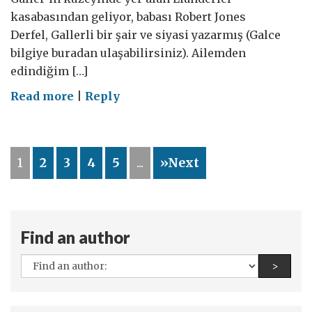
kasabasından geliyor, babası Robert Jones
Derfel, Gallerli bir şair ve siyasi yazarmış (Galce
bilgiye buradan ulaşabilirsiniz). Ailemden
edindiğim […]
on
Read more
|
Reply
Galli
Büyükbabam
1
2
3
4
5
...
»Next
Find an author
All
Find a
>
authors: