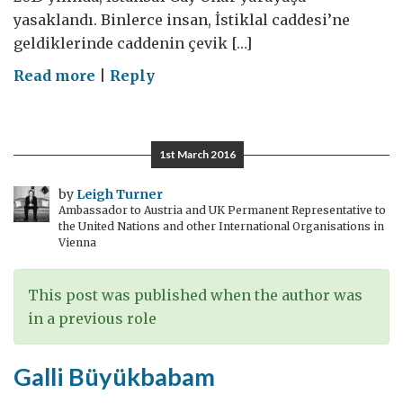
yasaklandı. Binlerce insan, İstiklal caddesi’ne
geldiklerinde caddenin çevik […]
on
Read more
|
Reply
İstanbul’da
Onur
Yürüyüşü:
1st March 2016
sırada
ne
by
Leigh Turner
Ambassador to Austria and UK Permanent Representative to
var?
the United Nations and other International Organisations in
Vienna
This post was published when the author was
in a previous role
Galli Büyükbabam