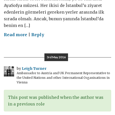
AyaSofya müzesi. Her ikisi de İstanbul’u ziyaret
edenlerin görmeleri gereken yerler arasında ilk
sırada olmalı. Ancak, bunun yanında İstanbul’da
benim en […]
on
Read more
|
Reply
#Adiosistanbul
5:
muhteşem
3rd May 2016
müzeler
by
Leigh Turner
Ambassador to Austria and UK Permanent Representative to
the United Nations and other International Organisations in
Vienna
This post was published when the author was
in a previous role