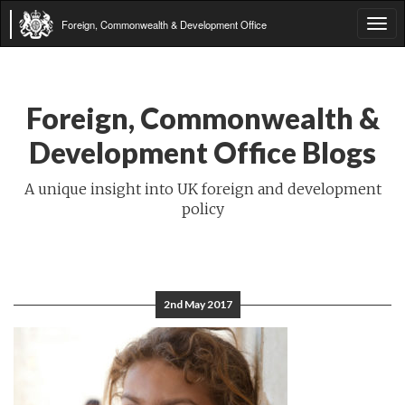
Foreign, Commonwealth & Development Office
Tog
navi
Foreign, Commonwealth &
Development Office Blogs
A unique insight into UK foreign and development
policy
2nd May 2017