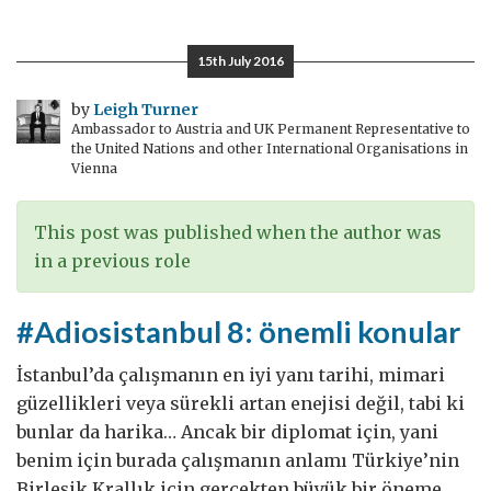
Neden
Gelincik
15th July 2016
Rozeti
Takıyor?
by
Leigh Turner
Ambassador to Austria and UK Permanent Representative to
the United Nations and other International Organisations in
Vienna
This post was published when the author was
in a previous role
#Adiosistanbul 8: önemli konular
İstanbul’da çalışmanın en iyi yanı tarihi, mimari
güzellikleri veya sürekli artan enejisi değil, tabi ki
bunlar da harika… Ancak bir diplomat için, yani
benim için burada çalışmanın anlamı Türkiye’nin
Birleşik Krallık için gerçekten büyük bir öneme