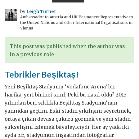
uzun
yürüyüşler
by
Leigh Turner
Ambassador to Austria and UK Permanent Representative to
–
the United Nations and other International Organisations in
ve
Vienna
mutluluk
This post was published when the author was
in a previous role
Tebrikler Beşiktaş!
Yeni Beşiktaş Stadyumu ‘Vodafone Arena’ bir
harika, yeri birinci sınıf. Peki bu nasıl oldu? 2013
yılından beri sıklıkla Beşiktaş Stadyumu’nun
yanından geçtim. Eski stadın yıkılışını seyretmek,
ortaya çıkan devasa çukuru görmek ve yeni stadın
yükselişini izlemek büyüleyiciydi. Her ay yada iki
ayda bir, stadyumun inşaatından fotoğraflar