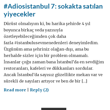
#Adiosistanbul 7: sokakta satılan
yiyecekler
Dürüst olmalıyım ki, bu harika şehirde 4 yıl
boyunca birkaç veda yazısıyla
özetleyebileceğimden çok daha
fazla #istanbulusevmenedenleri deneyimledim.
Üzgünüm ama şehriniz olağan-dışı, ama bu
herhalde sizler için bir problem olmamalı.
İnsanlar çoğu zaman bana İstanbul’da en sevdiğim
restoranları, kafeleri ve dükkanları sordular.
Ancak İstanbul’da sayısız güzellikte mekan var ve
sürekli de sayıları artıyor ve ben de bir […]
on
Read more
|
Reply (2)
#Adiosistanbul
7:
sokakta