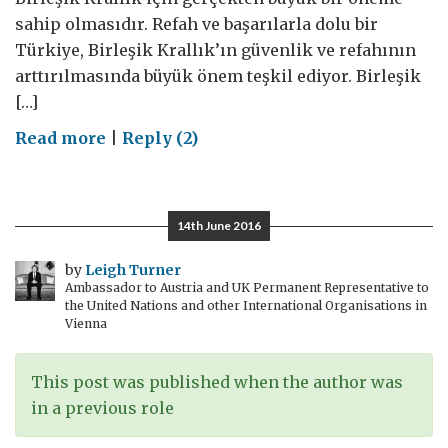
sahip olmasıdır. Refah ve başarılarla dolu bir
Türkiye, Birleşik Krallık’ın güvenlik ve refahının
arttırılmasında büyük önem teşkil ediyor. Birleşik
[…]
on
Read more
|
Reply (2)
#Adiosistanbul
8:
önemli
14th June 2016
konular
by
Leigh Turner
Ambassador to Austria and UK Permanent Representative to
the United Nations and other International Organisations in
Vienna
This post was published when the author was
in a previous role