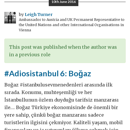
10th June 2016
satılan
yiyecekler
by
Leigh Turner
Ambassador to Austria and UK Permanent Representative to
the United Nations and other International Organisations in
Vienna
This post was published when the author was
in a previous role
#Adiosistanbul 6: Boğaz
Boğaz #istanbulusevmenedenleri arasında ilk
sırada. Konumu, muhteşemliği ve her
İstanbullunun özlem duyduğu tarifsiz manzarası
ile…. Boğaz Türkiye ekonomisinde de önemli bir
yere sahip, çünkü boğaz manzarası sadece
turistlerin ilgisini çekmiyor. Kaliteli yaşam, mobil