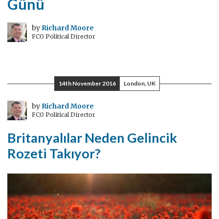
Günü
by
Richard Moore
FCO Political Director
14th November 2016
London, UK
by
Richard Moore
FCO Political Director
Britanyalılar Neden Gelincik
Rozeti Takıyor?