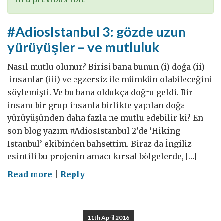
#AdiosIstanbul 3: gözde uzun
yürüyüşler – ve mutluluk
Nasıl mutlu olunur? Birisi bana bunun (i) doğa (ii)
insanlar (iii) ve egzersiz ile mümkün olabileceğini
söylemişti. Ve bu bana oldukça doğru geldi. Bir
insanı bir grup insanla birlikte yapılan doğa
yürüyüşünden daha fazla ne mutlu edebilir ki? En
son blog yazım #AdiosIstanbul 2’de ‘Hiking
Istanbul’ ekibinden bahsettim. Biraz da İngiliz
esintili bu projenin amacı kırsal bölgelerde, […]
on
Read more
|
Reply
#AdiosIstanbul
3:
gözde
11th April 2016