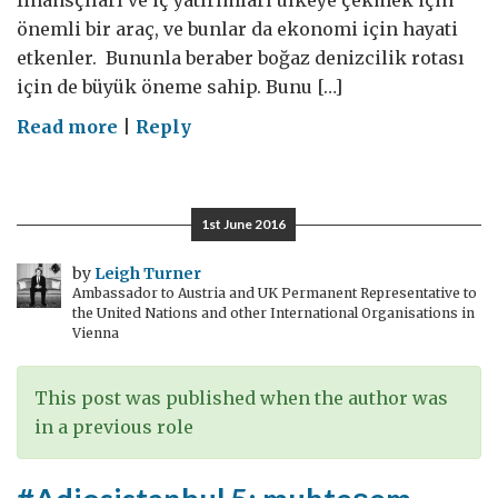
finansçıları ve iç yatırımları ülkeye çekmek için
önemli bir araç, ve bunlar da ekonomi için hayati
etkenler. Bununla beraber boğaz denizcilik rotası
için de büyük öneme sahip. Bunu […]
on
Read more
|
Reply
#Adiosistanbul
6:
Boğaz
1st June 2016
by
Leigh Turner
Ambassador to Austria and UK Permanent Representative to
the United Nations and other International Organisations in
Vienna
This post was published when the author was
in a previous role