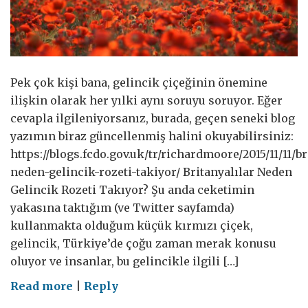
Pek çok kişi bana, gelincik çiçeğinin önemine
ilişkin olarak her yılki aynı soruyu soruyor. Eğer
cevapla ilgileniyorsanız, burada, geçen seneki blog
yazımın biraz güncellenmiş halini okuyabilirsiniz:
https://blogs.fcdo.gov.uk/tr/richardmoore/2015/11/11/br
neden-gelincik-rozeti-takiyor/ Britanyalılar Neden
Gelincik Rozeti Takıyor? Şu anda ceketimin
yakasına taktığım (ve Twitter sayfamda)
kullanmakta olduğum küçük kırmızı çiçek,
gelincik, Türkiye’de çoğu zaman merak konusu
oluyor ve insanlar, bu gelincikle ilgili […]
on
Read more
|
Reply
Britanyalılar