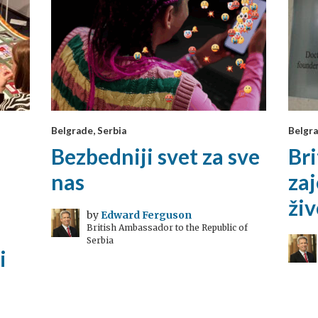
Belgrade, Serbia
Belgra
Bezbedniji svet za sve
Bri
nas
za
e
živ
by
Edward Ferguson
British Ambassador to the Republic of
Serbia
i