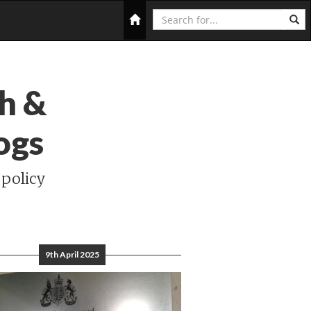
Search
Home
h &
ogs
 policy
9th April 2025