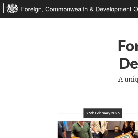
Foreign, Commonwealth & Development Of
Fo
De
A uniq
26th February 2026