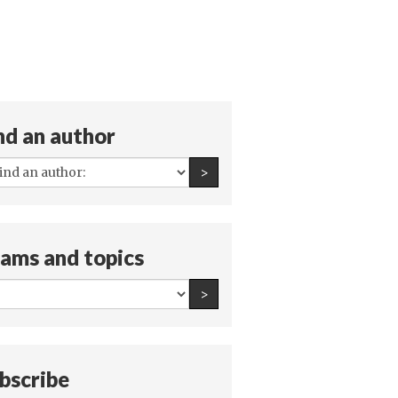
nd an author
All
Find an author
>
authors:
ams and topics
All
Find an author
>
teams
and
topics:
bscribe