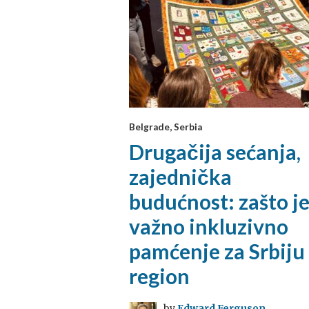
Belgrade, Serbia
Drugačija sećanja,
zajednička
budućnost: zašto j
važno inkluzivno
pamćenje za Srbiju 
region
by
Edward Ferguson