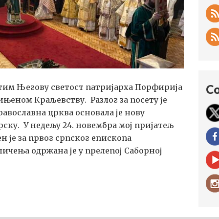
атим Његову светост патријарха Порфирија
Co
њеном Краљевству. Разлог за посету је
равославна црква основала је нову
ску. У недељу 24. новембра мој пријатељ
н је за првог српског епископа
ичења одржана је у прелепој Саборној