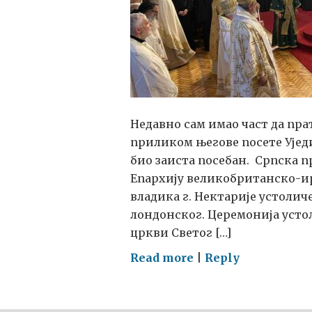
Недавно сам имао част да пр
приликом његове посете Уједи
био заиста посебан. Српска п
Епархију великобританско-ир
владика г. Нектарије устоличе
лондонског. Церемонија устол
цркви Светог […]
on
Read more
|
Reply
ОБНОВА
СТАРИХ
ВЕЗА: