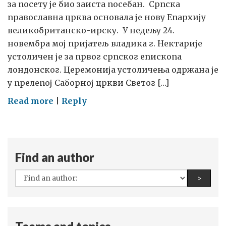
за посету је био заиста посебан. Српска
православна црква основала је нову Епархију
великобританско-ирску. У недељу 24.
новембра мој пријатељ владика г. Нектарије
устоличен је за првог српског епископа
лондонског. Церемонија устоличења одржана је
у прелепој Саборној цркви Светог […]
on
Read more
|
Reply
ОБНОВА
СТАРИХ
ВЕЗА:
ПРВИ
Find an author
ЕПИСКОП
All
Find a
>
ЛОНДОНСКИ
authors: