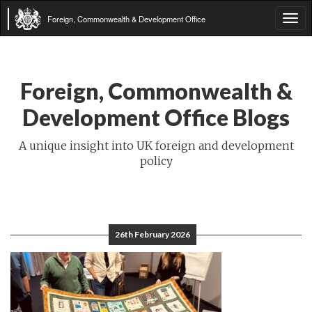
Foreign, Commonwealth & Development Office
Tog
navi
Foreign, Commonwealth &
Development Office Blogs
A unique insight into UK foreign and development
policy
26th February 2026