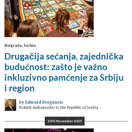
Belgrade, Serbia
Drugačija sećanja, zajednička
budućnost: zašto je važno
inkluzivno pamćenje za Srbiju
i region
by
Edward Ferguson
British Ambassador to the Republic of Serbia
25th November 2025