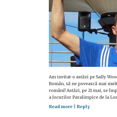
Am invitat-o astăzi pe Sally Wo
Român, să ne povească mai mult
români! Astăzi, pe 21 mai, se îm
a Jocurilor Paralimpice de la Lon
on
Read more
|
Reply
Cunoaște