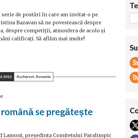
Te
erie de postări în care am invitat-o pe
Cristina Bazavan să ne povestească despre
a, despre competiţii, atmosfera de acolo şi
âni calificaţi. Să aflăm mai multe!
Su
st 2012
Bucharest, Romania
st
 română se pregătește
Co
od Lamont, președinta Comitetului Paralimpic