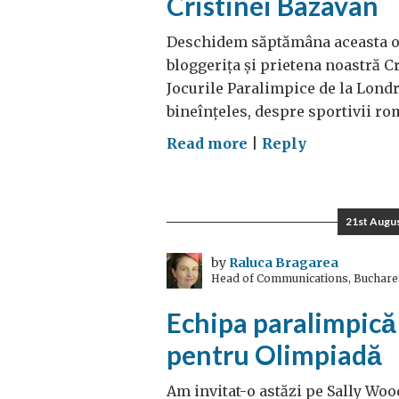
Cristinei Bazavan
Deschidem săptămâna aceasta o s
bloggeriţa şi prietena noastră 
Jocurile Paralimpice de la Londr
bineînţeles, despre sportivii rom
on
Read more
|
Reply
Guest
blog:
Jocurile
21st Augu
Paralimpice
prin
by
Raluca Bragarea
Head of Communications, Buchare
ochii
Cristinei
Echipa paralimpică
Bazavan
pentru Olimpiadă
Am invitat-o astăzi pe Sally Wo