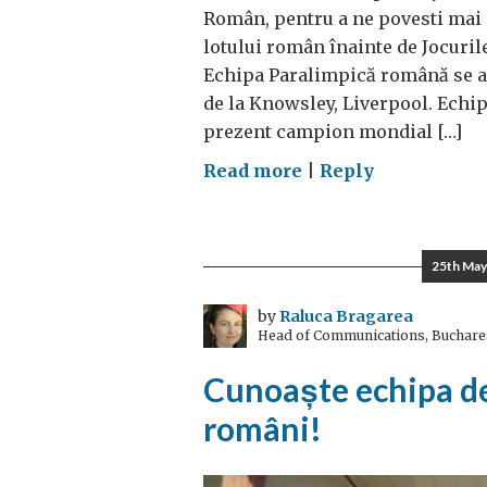
Român, pentru a ne povesti mai 
lotului român înainte de Jocuri
Echipa Paralimpică română se a
de la Knowsley, Liverpool. Echip
prezent campion mondial […]
on
Read more
|
Reply
Echipa
paralimpică
română
25th May
se
pregătește
by
Raluca Bragarea
Head of Communications, Buchare
pentru
Olimpiadă
Cunoaște echipa de
români!