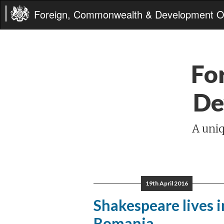
Foreign, Commonwealth & Development Of
Fo
De
A uniq
19th April 2016
Shakespeare lives i
Romania