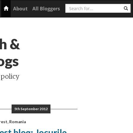
Search
Home
About
All Bloggers
h &
ogs
 policy
5th September 2012
rest, Romania
st blog: Jocurile