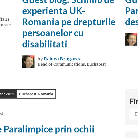
experienta UK-
Pa
Romania pe drepturile
des
fairs
torate
persoanelor cu
disabilitati
by
Raluca Bragarea
Head of Communications, Bucharest
ber 2012
Bucharest, Romania
Fi
st
e Paralimpice prin ochii