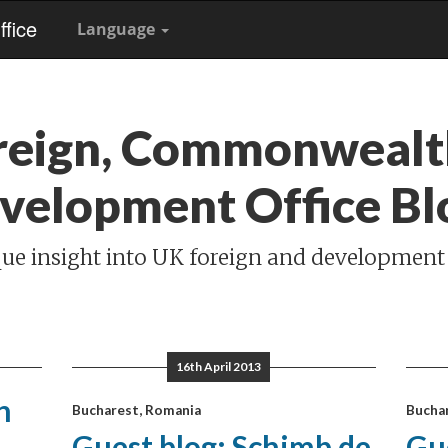
fice
Language
reign, Commonwealt
velopment Office Bl
ue insight into UK foreign and development
16th April 2013
n
Bucharest, Romania
Bucha
Guest blog: Schimb de
Gue