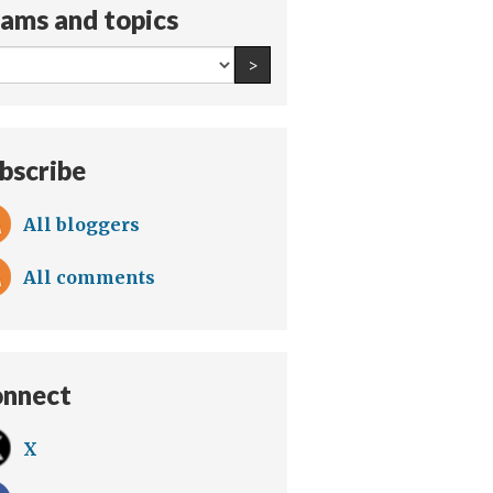
ams and topics
All
Find an author
>
teams
and
topics:
bscribe
All bloggers
All comments
nnect
X