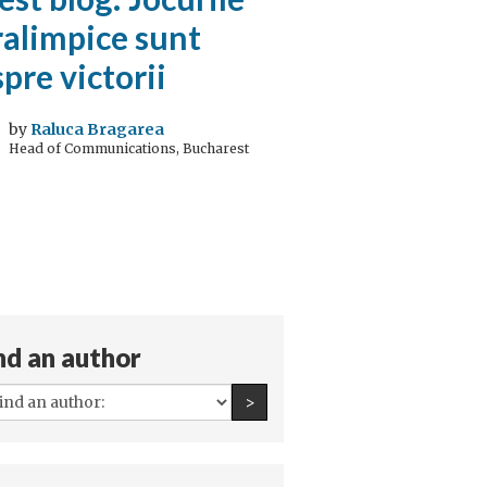
ralimpice sunt
pre victorii
by
Raluca Bragarea
Head of Communications, Bucharest
nd an author
All
Find an author
>
authors: