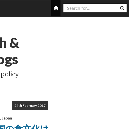
Search
Home
h &
ogs
 policy
24th February 2017
 Japan
国の食文化は