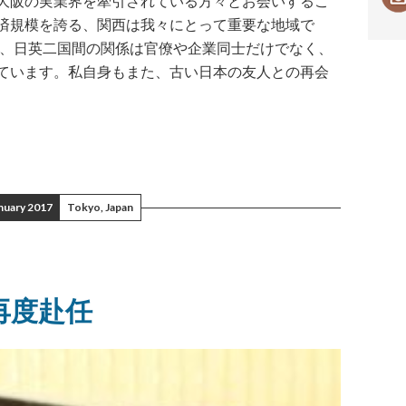
大阪の実業界を牽引されている方々とお会いするこ
済規模を誇る、関西は我々にとって重要な地域で
く、日英二国間の関係は官僚や企業同士だけでなく、
ています。私自身もまた、古い日本の友人との再会
nuary 2017
Tokyo, Japan
再度赴任