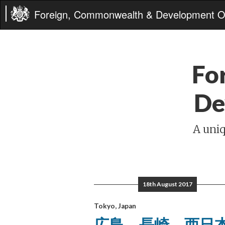
Foreign, Commonwealth & Development Of
Fo
De
A uniq
18th August 2017
Tokyo, Japan
広島、長崎、西日