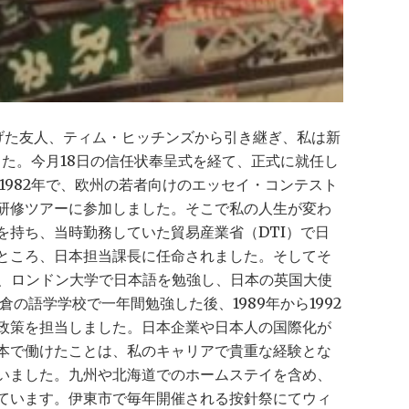
げた友人、ティム・ヒッチンズから引き継ぎ、私は新
した。今月18日の信任状奉呈式を経て、正式に就任し
1982年で、欧州の若者向けのエッセイ・コンテスト
研修ツアーに参加しました。そこで私の人生が変わ
を持ち、当時勤務していた貿易産業省（DTI）で日
ところ、日本担当課長に任命されました。そしてそ
向、ロンドン大学で日本語を勉強し、日本の英国大使
の語学学校で一年間勉強した後、1989年から1992
政策を担当しました。日本企業や日本人の国際化が
本で働けたことは、私のキャリアで貴重な経験とな
いました。九州や北海道でのホームステイを含め、
ています。伊東市で毎年開催される按針祭にてウィ