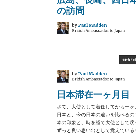
の訪問
by
Paul Madden
British Ambassador to Japan
14th Fe
by
Paul Madden
British Ambassador to Japan
日本滞在一ヶ月目
さて、大使として着任してから一ヶ
日本と、今の日本の違いを比べるの
本の印象と、時を経て大使として戻
ずっと良い思い出として覚えている