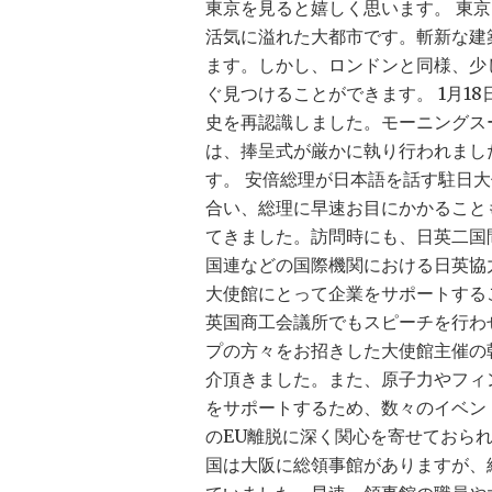
東京を見ると嬉しく思います。 東
活気に溢れた大都市です。斬新な建
ます。しかし、ロンドンと同様、少
ぐ見つけることができます。 1月1
史を再認識しました。モーニングス
は、捧呈式が厳かに執り行われまし
す。 安倍総理が日本語を話す駐日
合い、総理に早速お目にかかること
てきました。訪問時にも、日英二国
国連などの国際機関における日英協
大使館にとって企業をサポートする
英国商工会議所でもスピーチを行わ
プの方々をお招きした大使館主催の
介頂きました。また、原子力やフィ
をサポートするため、数々のイベン
のEU離脱に深く関心を寄せておら
国は大阪に総領事館がありますが、