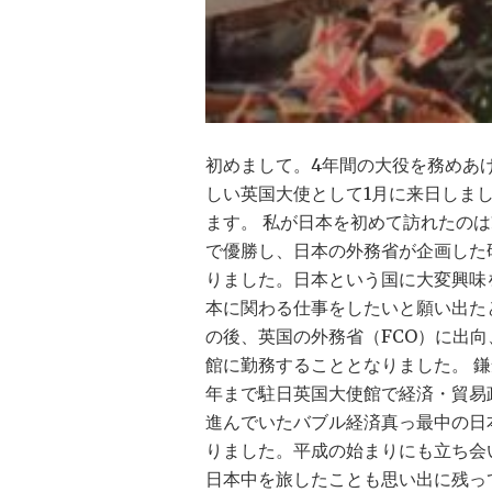
初めまして。4年間の大役を務めあ
しい英国大使として1月に来日しま
ます。 私が日本を初めて訪れたのは
で優勝し、日本の外務省が企画した
りました。日本という国に大変興味
本に関わる仕事をしたいと願い出た
の後、英国の外務省（FCO）に出
館に勤務することとなりました。 鎌倉
年まで駐日英国大使館で経済・貿易
進んでいたバブル経済真っ最中の日
りました。平成の始まりにも立ち会
日本中を旅したことも思い出に残っ