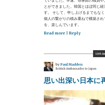
ていました。早速、領事館の職員や
とができました。韓国とほぼ同じ経
す。 そして、申し上げるまでもな
個人の繋がりの積み重ねで構築され
を、楽しんでいます。
on
Read more
|
Reply
日
本
滞
11th Ja
在
一
by
Paul Madden
British Ambassador to Japan
ヶ
月
思い出深い日本に
目