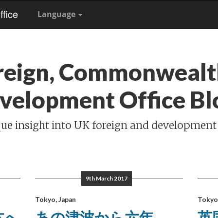
fice
Language
reign, Commonwealt
velopment Office Bl
ue insight into UK foreign and development
9th March 2017
Tokyo, Japan
Tokyo,
本へ
あの津波から六年。
英