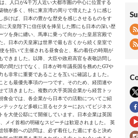
京は、人口が4千万人近い大都市圏の中心に位置する
築物が多く、特に東京湾の周りで増えたように感じ
Su
し歩けば、日本の豊かな歴史を感じさせるものをす
8日に天皇陛下に信任状を捧呈した際にも日本の深い歴
ーツを身に纏い、馬車に乗って向かった皇居宮殿で
た。日本の天皇家は世界で最も古くから続く皇室で
大使を招いて主催される昼食会と、私の着任の時期が
もできました。以降、大臣や政府高官を表敬訪問し
間の間だけでなく、日本が昨年議長国を務めたG7や
力も非常に重要であることを互いに確認しました。
Co
ことも最優先事項の一つです。そのため、経団連や
せて頂きました。複数の大手英国企業から経営トッ
朝食会では、各企業から日本での活動についてご紹
ンテックなど多岐に亘るセクターにおいてビジネス
トを大使公邸にて開催しています。日本企業は英国
れ、メイ首相の明確なスピーチは歓迎されました。 英
総領事館への訪問は、必ず着任した週にすると決め