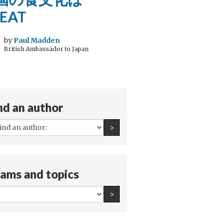
EAT
by
Paul Madden
British Ambassador to Japan
nd an author
All
Find an author
>
authors:
ams and topics
All
Find an author
>
teams
and