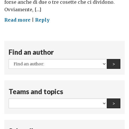
forse anche di due o tre cosette che ci dividono.
Ovviamente, […]
on
Read more
|
Reply
La
nostra
adesione
a
Find an author
M'illumino
All
Find a
>
di
authors:
Meno!
Teams and topics
All
Find a
>
teams
and
topics: