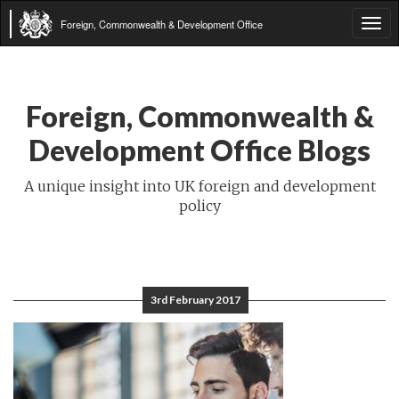
Foreign, Commonwealth & Development Office
Tog
navi
Foreign, Commonwealth &
Development Office Blogs
A unique insight into UK foreign and development
policy
3rd February 2017