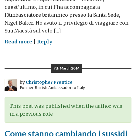
quest’ultimo, in cui l’ha accompagnata
l’Ambasciatore britannico presso la Santa Sede,
Nigel Baker. Ho avuto il privilegio di viaggiare con
Sua Maestà sul volo […]
on
Read more
|
Reply
La
Regina
incontra
7th March 2014
il
Presidente
by
Christopher Prentice
Former British Ambassador to Italy
Napolitano
This post was published when the author was
in a previous role
Come stanno cambiando i sussidi