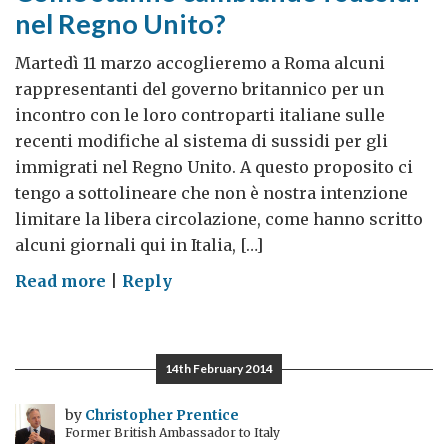
nel Regno Unito?
Martedì 11 marzo accoglieremo a Roma alcuni
rappresentanti del governo britannico per un
incontro con le loro controparti italiane sulle
recenti modifiche al sistema di sussidi per gli
immigrati nel Regno Unito. A questo proposito ci
tengo a sottolineare che non è nostra intenzione
limitare la libera circolazione, come hanno scritto
alcuni giornali qui in Italia, […]
on
Read more
|
Reply
Come
stanno
cambiando
14th February 2014
i
sussidi
by
Christopher Prentice
Former British Ambassador to Italy
nel