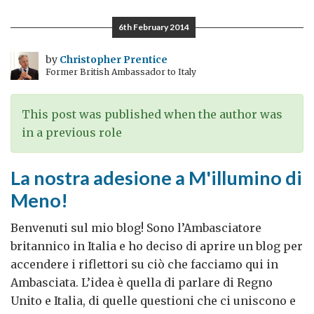
Spending
Review:
6th February 2014
un
argomento
by
Christopher Prentice
Former British Ambassador to Italy
sempre
caldo
in
This post was published when the author was
Italia
in a previous role
La nostra adesione a M'illumino di
Meno!
Benvenuti sul mio blog! Sono l’Ambasciatore
britannico in Italia e ho deciso di aprire un blog per
accendere i riflettori su ciò che facciamo qui in
Ambasciata. L’idea è quella di parlare di Regno
Unito e Italia, di quelle questioni che ci uniscono e