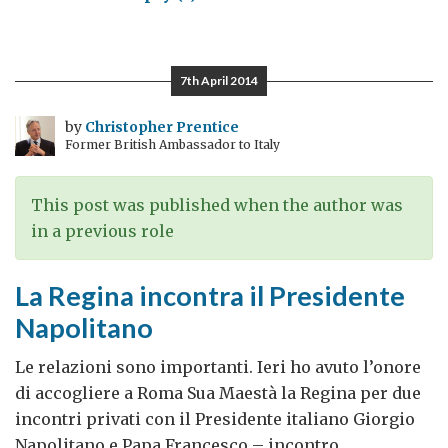
SAR
il
Principe
7th April 2014
Harry
in
by
Christopher Prentice
Former British Ambassador to Italy
Italia
il
18-
This post was published when the author was
19
in a previous role
maggio
La Regina incontra il Presidente
Napolitano
Le relazioni sono importanti. Ieri ho avuto l’onore
di accogliere a Roma Sua Maestà la Regina per due
incontri privati con il Presidente italiano Giorgio
Napolitano e Papa Francesco – incontro,