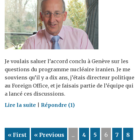
Je voulais saluer l’accord conclu à Genève sur les
questions du programme nucléaire iranien. Je me
souviens qu’il y a dix ans, j’étais directeur politique
au Foreign Office, et je faisais partie de l’équipe qui
a lancé ces discussions.
on
Lire la suite
|
Répondre (1)
L'accord
intérimaire
sur
« First
« Previous
...
4
5
6
7
8
le