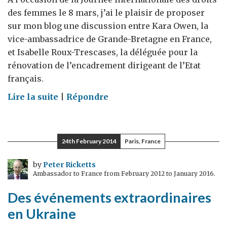
des femmes le 8 mars, j’ai le plaisir de proposer
sur mon blog une discussion entre Kara Owen, la
vice-ambassadrice de Grande-Bretagne en France,
et Isabelle Roux-Trescases, la déléguée pour la
rénovation de l’encadrement dirigeant de l’Etat
français.
on
Lire la suite
|
Répondre
Promouvoir
l'avancement
des
24th February 2014
Paris, France
femmes
dans
by
Peter Ricketts
Ambassador to France from February 2012 to January 2016.
les
carrières
Des événements extraordinaires
publiques
en Ukraine