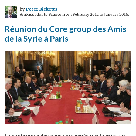
du
by
Peter Ricketts
Ambassador to France from February 2012 to January 2016.
Royaume-
Uni
Réunion du Core group des Amis
de la Syrie à Paris