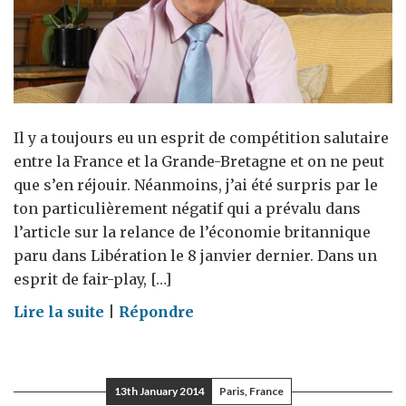
Il y a toujours eu un esprit de compétition salutaire
entre la France et la Grande-Bretagne et on ne peut
que s’en réjouir. Néanmoins, j’ai été surpris par le
ton particulièrement négatif qui a prévalu dans
l’article sur la relance de l’économie britannique
paru dans Libération le 8 janvier dernier. Dans un
esprit de fair-play, […]
on
Lire la suite
|
Répondre
5
points
sur
13th January 2014
Paris, France
l’économie