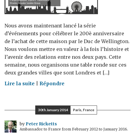
Nous avons maintenant lancé la série
d’événements pour célébrer le 200è anniversaire
de l’achat de cette maison par le Duc de Wellington.
Nous voulons mettre en valeur à la fois l’histoire et
l’avenir des relations entre nos deux pays. Cette
semaine, nous organisons une table ronde sur ces
deux grandes villes que sont Londres et […]
on
Lire la suite
|
Répondre
Londres
et
Paris
30th January 2014
Paris, France
à
l'honneur
by
Peter Ricketts
Ambassador to France from February 2012 to January 2016.