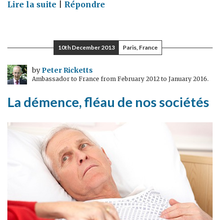
on
Lire la suite
|
Répondre
Mes
souvenirs
de
10th December 2013
Paris, France
l'année
2013
by
Peter Ricketts
Ambassador to France from February 2012 to January 2016.
La démence, fléau de nos sociétés