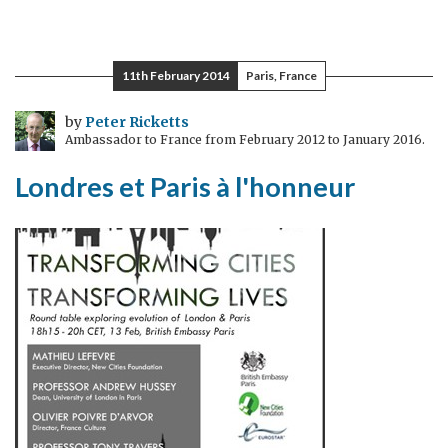
Des
événements
extraordinaires
11th February 2014
Paris, France
en
Ukraine
by
Peter Ricketts
Ambassador to France from February 2012 to January 2016.
Londres et Paris à l'honneur