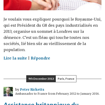
Je voulais vous expliquer pourquoi le Royaume-Uni,
qui est Président du G8 des pays industrialisés en
2013, organise un sommet à Londres sur la
démence. C’est un fléau qui touche toutes nos
sociétés, lié bien sûr au vieillissement de la
population.
on
Lire la suite
|
Répondre
La
démence,
fléau
9th December 2013
Paris, France
de
nos
by
Peter Ricketts
Ambassador to France from February 2012 to January 2016.
sociétés
Assistance britannique du