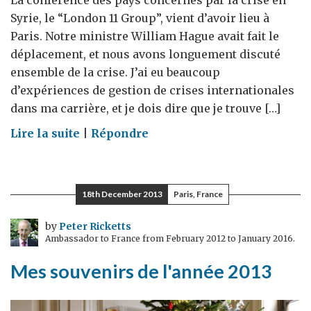
La conférence des pays concernés par la crise en
Syrie, le “London 11 Group”, vient d’avoir lieu à
Paris. Notre ministre William Hague avait fait le
déplacement, et nous avons longuement discuté
ensemble de la crise. J’ai eu beaucoup
d’expériences de gestion de crises internationales
dans ma carrière, et je dois dire que je trouve […]
on
Lire la suite
|
Répondre
Réunion
du
Core
18th December 2013
Paris, France
group
des
by
Peter Ricketts
Ambassador to France from February 2012 to January 2016.
Amis
de
Mes souvenirs de l'année 2013
la
Syrie