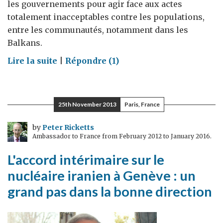
les gouvernements pour agir face aux actes
totalement inacceptables contre les populations,
entre les communautés, notamment dans les
Balkans.
on
Lire la suite
|
Répondre (1)
Assistance
britannique
du
25th November 2013
Paris, France
Royaume-
Uni
by
Peter Ricketts
Ambassador to France from February 2012 to January 2016.
en
Centrafrique
L'accord intérimaire sur le
nucléaire iranien à Genève : un
grand pas dans la bonne direction