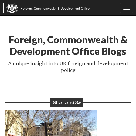
Foreign, Commonwealth & Development Office
Tog
navi
Foreign, Commonwealth &
Development Office Blogs
A unique insight into UK foreign and development
policy
6th January 2016