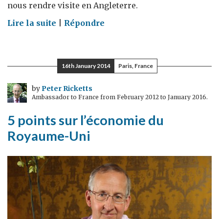
nous rendre visite en Angleterre.
on
Lire la suite
|
Répondre
Le
sommet
Royaume-
16th January 2014
Paris, France
Uni
/
by
Peter Ricketts
Ambassador to France from February 2012 to January 2016.
France
2014
5 points sur l’économie du
Royaume-Uni