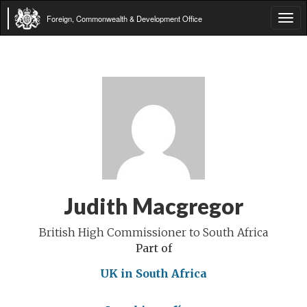
Foreign, Commonwealth & Development Office
Tog
navi
Judith Macgregor
British High Commissioner to South Africa
Part of
UK in South Africa