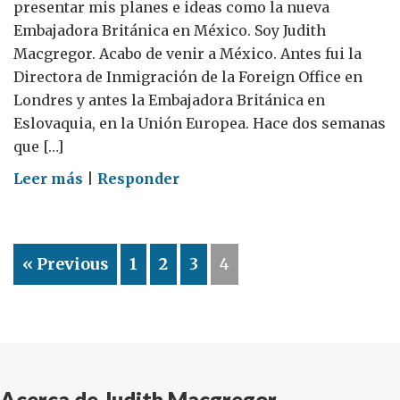
presentar mis planes e ideas como la nueva
Embajadora Británica en México. Soy Judith
Macgregor. Acabo de venir a México. Antes fui la
Directora de Inmigración de la Foreign Office en
Londres y antes la Embajadora Británica en
Eslovaquia, en la Unión Europea. Hace dos semanas
que […]
on
Leer más
|
Responder
Llegando
a
México
« Previous
1
2
3
4
Acerca de Judith Macgregor