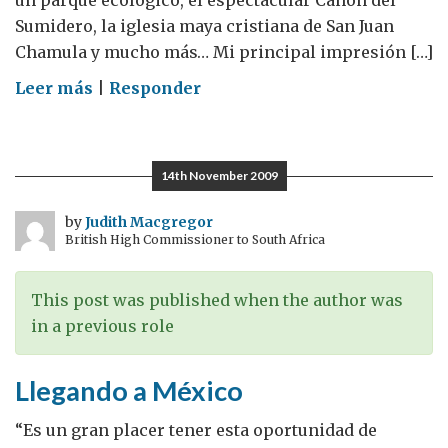
un parque ecológico, el espectacular Cañón del
Sumidero, la iglesia maya cristiana de San Juan
Chamula y mucho más… Mi principal impresión […]
on
Leer más
|
Responder
De
visita
en
14th November 2009
Chiapas
by
Judith Macgregor
British High Commissioner to South Africa
This post was published when the author was
in a previous role
Llegando a México
“Es un gran placer tener esta oportunidad de