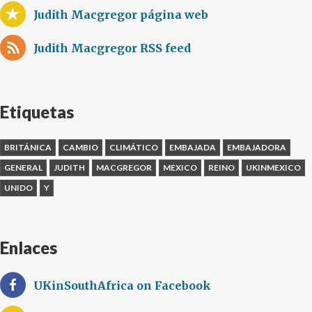
Judith Macgregor página web
Judith Macgregor RSS feed
Etiquetas
BRITÁNICA
CAMBIO
CLIMÁTICO
EMBAJADA
EMBAJADORA
GENERAL
JUDITH
MACGREGOR
MEXICO
REINO
UKINMEXICO
UNIDO
Y
Enlaces
UKinSouthAfrica on Facebook