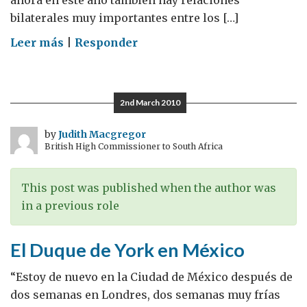
ahora en este año también hay relaciones
bilaterales muy importantes entre los […]
on
Leer más
|
Responder
Think
Britain
2nd March 2010
by
Judith Macgregor
British High Commissioner to South Africa
This post was published when the author was
in a previous role
El Duque de York en México
“Estoy de nuevo en la Ciudad de México después de
dos semanas en Londres, dos semanas muy frías