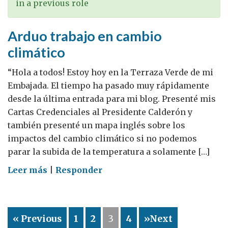
in a previous role
Arduo trabajo en cambio
climático
“Hola a todos! Estoy hoy en la Terraza Verde de mi
Embajada. El tiempo ha pasado muy rápidamente
desde la última entrada para mi blog. Presenté mis
Cartas Credenciales al Presidente Calderón y
también presenté un mapa inglés sobre los
impactos del cambio climático si no podemos
parar la subida de la temperatura a solamente […]
on
Leer más
|
Responder
Arduo
trabajo
en
« Previous
1
2
3
4
»Next
cambio