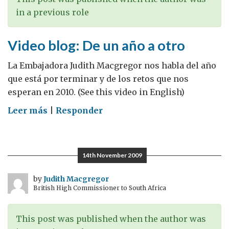
in a previous role
Video blog: De un año a otro
La Embajadora Judith Macgregor nos habla del año
que está por terminar y de los retos que nos
esperan en 2010. (See this video in English)
on
Leer más
|
Responder
Video
blog:
De
14th November 2009
un
año
by
Judith Macgregor
British High Commissioner to South Africa
a
otro
This post was published when the author was