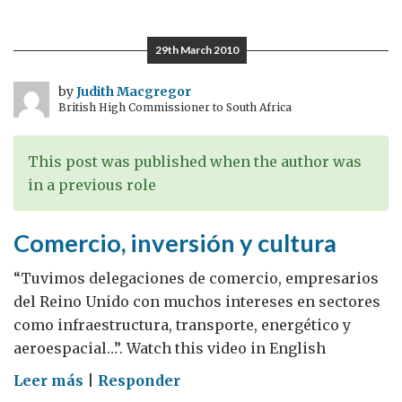
e
inicio
29th March 2010
de
nuevos
by
Judith Macgregor
British High Commissioner to South Africa
proyectos
This post was published when the author was
in a previous role
Comercio, inversión y cultura
“Tuvimos delegaciones de comercio, empresarios
del Reino Unido con muchos intereses en sectores
como infraestructura, transporte, energético y
aeroespacial…”. Watch this video in English
on
Leer más
|
Responder