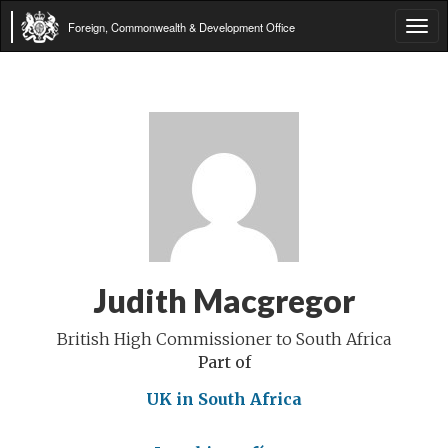
Foreign, Commonwealth & Development Office
Tog
navi
Judith Macgregor
British High Commissioner to South Africa
Part of
UK in South Africa