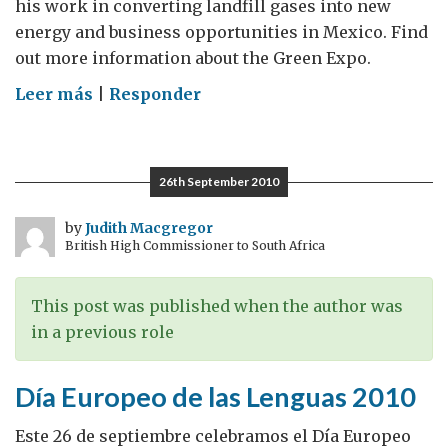
his work in converting landfill gases into new
energy and business opportunities in Mexico. Find
out more information about the Green Expo.
on
Leer más
|
Responder
Mexico,
a
great
26th September 2010
market
for
by
Judith Macgregor
British High Commissioner to South Africa
low
carbon
business
This post was published when the author was
in a previous role
Día Europeo de las Lenguas 2010
Este 26 de septiembre celebramos el Día Europeo