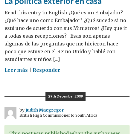
La política exterior en casa
Read this entry in English ¿Qué es un Embajador?
¿Qué hace uno como Embajador? ¿Qué sucede si no
está uno de acuerdo con sus Ministros? ¿Hay que ir
a todas esas recepciones? Esas son apenas
algunas de las preguntas que me hicieron hace
poco que estuve en el Reino Unido y hablé con
estudiantes y niños […]
on
Leer más
|
Responder
La
política
exterior
29th December 2009
en
casa
by
Judith Macgregor
British High Commissioner to South Africa
This post was published when the author was