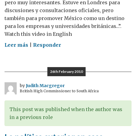
pero muy interesantes. Estuve en Londres para
discusiones y consultaciones oficiales, pero
también para promover México como un destino
para los empresas y universidades británicas…”.
Watch this video in English
on
Leer más
|
Responder
El
Duque
de
26th February 2010
York
en
by
Judith Macgregor
British High Commissioner to South Africa
México
This post was published when the author was
in a previous role