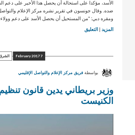
الأسد، مؤكدا على استحالة أن يحصل هذا الأخير على دعم 
ضده. وقال جونسون في تقرير نشره مركز الإعلام والتواصل ال
ومقره دبي: “من المستحيل أن يحصل الأسد على دعم وولاء 
on
المزيد
|
التعليق
وزير
الخارجية:
لا
7 February 2017
الشرق 
مستقبل
للأسد
بواسطة
فريق مركز الإعلام والتواصل الإقليمي
كرئيس
لسوريا
وزير بريطاني يدين قانون تنظيم
الكنيست