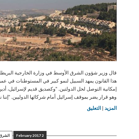
قال وزير شؤون الشرق الأوسط في وزارة الخارجية البريطانية
هذا القانون يمهد السبيل لنمو كبير في المستوطنات في عمق 
إمكانية التوصل لحل الدولتين. “وكصديق قديم لإسرائيل، أدي
وهو قرار يضر بموقف إسرائيل أمام شركائها الدوليين. “إننا نع
on
المزيد
|
التعليق
وزير
بريطاني
يدين
2 February 2017
الشرق 