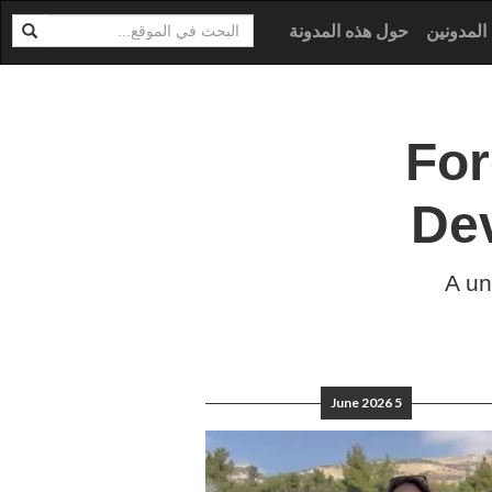
ابحث
ية
المدونين
حول هذه المدونة
Fo
De
A un
5 June 2026