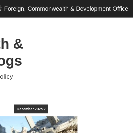
Foreign, Commonwealth & Development Office
h &
ogs
olicy
2 December 2025