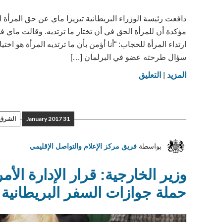
دافعت رئيسة الوزراء البريطانية تيريزا ماي عن حق المرأة
مؤكدة أن للمرأة الحق في أن تختار ما ترتديه. وقالت ماي 
ارتداء المرأة للحجاب: “أنا أؤمن بأن ما ترتديه المرأة هو ا
سؤال طرحته عضو في البرلمان […]
on
المزيد
|
التعليق
رئيسة
الوزراء
تدافع
31 January 2017
الشرق 
عن
حق
بواسطة
فريق مركز الإعلام والتواصل الإقليمي
المسلمات
بارتداء
وزير الخارجية: قرار الإدارة الأم
الحجاب
حملة جوازات السفر البريطانية