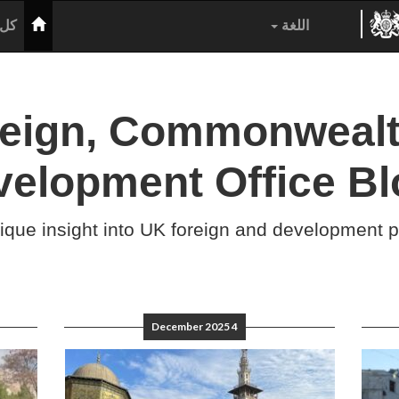
الرئيس
اللغة
كل 
reign, Commonwealt
velopment Office Bl
ique insight into UK foreign and development p
4 December 2025