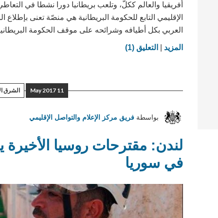
أفريقيا والعالم ككلّ، وتلعب بريطانيا دورا نشطا في التعاطي
الإقليمي التابع للحكومة البريطانية هي منصّة تعنى بإطلاع ال
العربي بكل أطيافه وشرائحه على موقف الحكومة البريطانية 
on
المزيد
|
التعليق (1)
منصة
للتفاعل
والحوار..
11 May 2017
الشرق ا
أهلا
بكم
بواسطة
فريق مركز الإعلام والتواصل الإقليمي
لندن: مقترحات روسيا الأخيرة 
في سوريا