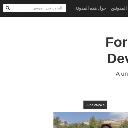
ابحث
ية
المدونين
حول هذه المدونة
Fo
De
A un
5 June 2026