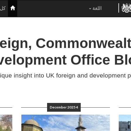
الرئيس
اللغة
كل 
reign, Commonwealt
velopment Office Bl
ique insight into UK foreign and development p
4 December 2025