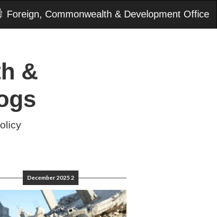
Foreign, Commonwealth & Development Office
h &
ogs
olicy
2 December 2025