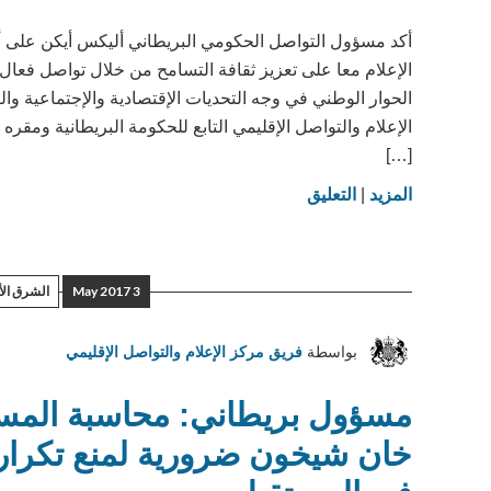
أكد مسؤول التواصل الحكومي البريطاني أليكس أيكن على 
الإعلام معا على تعزيز ثقافة التسامح من خلال تواصل فعال
الحوار الوطني في وجه التحديات الإقتصادية والإجتماعية وا
الإعلام والتواصل الإقليمي التابع للحكومة البريطانية ومقره
[…]
on
المزيد
|
التعليق
مسؤول
بريطاني:
سبعة
3 May 2017
الشرق ال
مبادئ
تحكم
بواسطة
فريق مركز الإعلام والتواصل الإقليمي
عمل
الحكومة
مسؤول بريطاني: محاسبة المس
البريطانية
خان شيخون ضرورية لمنع تكرار
على
تحقيق