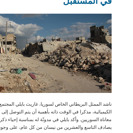
في المستقبل
مجتمع
أكثر
تسامحا
وشمولية
ناشد الممثل البريطاني الخاص لسوريا، غاريث بايلي المجتمع
الكيميائية، مذكرا في الوقت ذاته بأهمية أن يتم التوصل إل
معاناة السوريين. وأكد بايلي في مدونّة له بمناسبة إحياء ذك
يصادف التاسع والعشرين من نيسان من كل عام، على وجود 