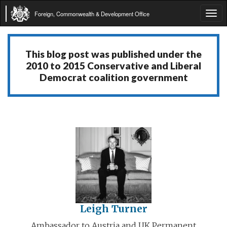
Foreign, Commonwealth & Development Office
Tog
navi
This blog post was published under the
2010 to 2015 Conservative and Liberal
Democrat coalition government
Leigh Turner
Ambassador to Austria and UK Permanent