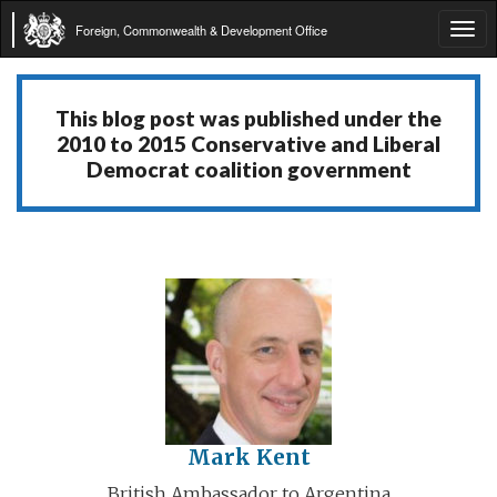
Foreign, Commonwealth & Development Office
Tog
navi
This blog post was published under the
2010 to 2015 Conservative and Liberal
Democrat coalition government
Mark Kent
British Ambassador to Argentina