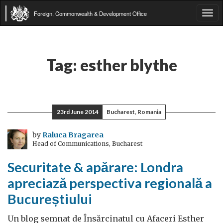
Foreign, Commonwealth & Development Office
Tog
navi
Tag:
esther blythe
23rd June 2014
Bucharest, Romania
by
Raluca Bragarea
Head of Communications, Bucharest
Securitate & apărare: Londra
apreciază perspectiva regională a
Bucureștiului
Un blog semnat de Însărcinatul cu Afaceri Esther