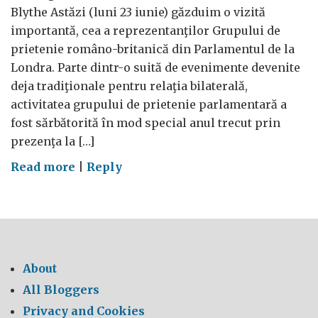
Blythe Astăzi (luni 23 iunie) găzduim o vizită
importantă, cea a reprezentanţilor Grupului de
prietenie româno-britanică din Parlamentul de la
Londra. Parte dintr-o suită de evenimente devenite
deja tradiţionale pentru relaţia bilaterală,
activitatea grupului de prietenie parlamentară a
fost sărbătorită în mod special anul trecut prin
prezenţa la […]
on
Read more
|
Reply
Securitate
&
apărare:
Londra
apreciază
About
perspectiva
All Bloggers
regională
Privacy and Cookies
a