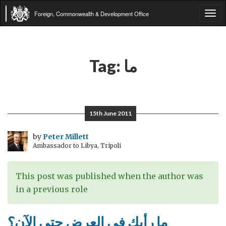
Foreign, Commonwealth & Development Office
Tog
navi
ما
Tag:
15th June 2011
by
Peter Millett
Ambassador to Libya, Tripoli
This post was published when the author was
in a previous role
ما رأيك في العرض حتى الآن؟