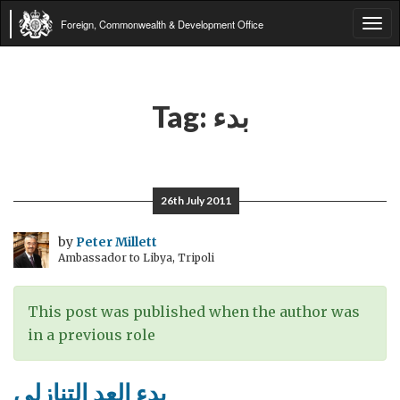
Foreign, Commonwealth & Development Office
Tog
navi
بدء
Tag:
26th July 2011
by
Peter Millett
Ambassador to Libya, Tripoli
This post was published when the author was
in a previous role
بدء العد التنازلي