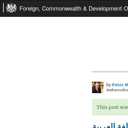
Foreign, Commonwealth & Development Of
by
Peter Mi
Ambassador t
This post was
لغة العربية