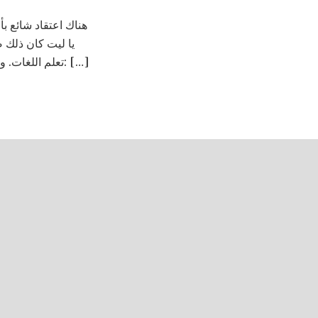
هناك اعتقاد شائع ب
يا ليت كان ذلك ص
تعلم اللغات. وفوق كل الدراسة فإنه علينا أن نتقدم للامتحان. نعم، حتى السفير يجب أن يخضع للامتحانات: […]