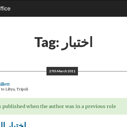
fice
اختبار
Tag:
27th March 2011
llett
o Libya, Tripoli
 published when the author was in a previous role
اختبار ال