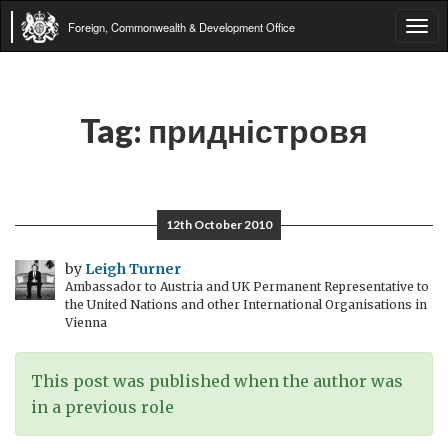
Foreign, Commonwealth & Development Office
Tog
navi
Tag:
придністровя
12th October 2010
by
Leigh Turner
Ambassador to Austria and UK Permanent Representative to
the United Nations and other International Organisations in
Vienna
This post was published when the author was
in a previous role