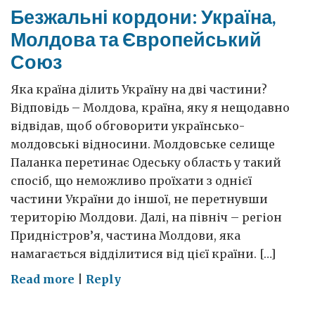
Безжальні кордони: Україна,
Молдова та Європейський
Союз
Яка країна ділить Україну на дві частини?
Відповідь – Молдова, країна, яку я нещодавно
відвідав, щоб обговорити українсько-
молдовські відносини. Молдовське селище
Паланка перетинає Одеську область у такий
спосіб, що неможливо проїхати з однієї
частини України до іншої, не перетнувши
територію Молдови. Далі, на північ – регіон
Придністров’я, частина Молдови, яка
намагається відділитися від цієї країни. […]
on
Read more
|
Reply
Безжальні