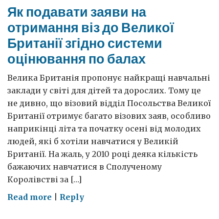
Як подавати заяви на
отримання віз до Великої
Британії згідно системи
оцінювання по балах
Велика Британія пропонує найкращі навчальні
заклади у світі для дітей та дорослих. Тому це
не дивно, що візовий відділ Посольства Великої
Британії отримує багато візових заяв, особливо
наприкінці літа та початку осені від молодих
людей, які б хотіли навчатися у Великій
Британії. На жаль, у 2010 році деяка кількість
бажаючих навчатися в Сполученому
Королівстві за […]
on
Read more
|
Reply
Як