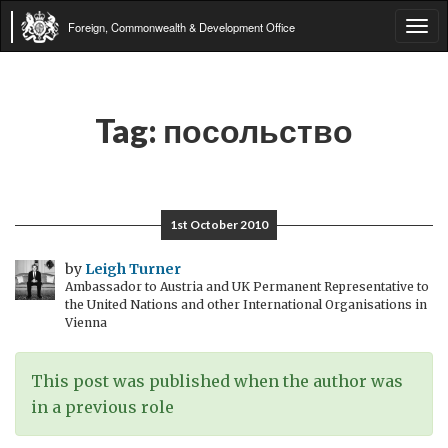
Foreign, Commonwealth & Development Office
Tog
navi
Tag:
посольство
1st October 2010
by
Leigh Turner
Ambassador to Austria and UK Permanent Representative to
the United Nations and other International Organisations in
Vienna
This post was published when the author was
in a previous role