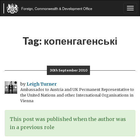
Foreign, Commonwealth & Development Office
Tog
navi
Tag:
копенгагенські
30th September 2010
by
Leigh Turner
Ambassador to Austria and UK Permanent Representative to
the United Nations and other International Organisations in
Vienna
This post was published when the author was
in a previous role