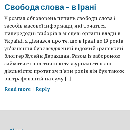
Свобода слова – в Ірані
У розпал обговорень питань свободи слова і
засобів масової інформації, які точаться
напередодні виборів в місцеві органи влади в
Україні, я дізнався про те, що в Ірані до 19 років
ув’язнення був засуджений відомий іранський
блоггер Хусейн Дерахшан. Разом із забороною
займатися політичною та журналістською
діяльністю протягом п’яти років він був також
оштрафований на суму […]
on
Read more
|
Reply
Свобода
слова
–
в
Ірані