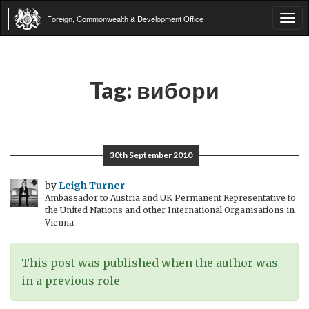
Foreign, Commonwealth & Development Office
Tog
navi
Tag:
вибори
30th September 2010
by
Leigh Turner
Ambassador to Austria and UK Permanent Representative to
the United Nations and other International Organisations in
Vienna
This post was published when the author was
in a previous role