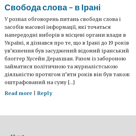
Свобода слова – в Ірані
У розпал обговорень питань свободи слова і
засобів масової інформації, які точаться
напередодні виборів в місцеві органи влади в
Україні, я дізнався про те, що в Ірані до 19 років
ув’язнення був засуджений відомий іранський
блоггер Хусейн Дерахшан. Разом із забороною
займатися політичною та журналістською
діяльністю протягом п’яти років він був також
оштрафований на суму […]
on
Read more
|
Reply
Свобода
слова
–
в
Ірані