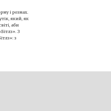
рму і розмах.
тік, який, як
віті, аби
Бітлз». З
ітлз»: з