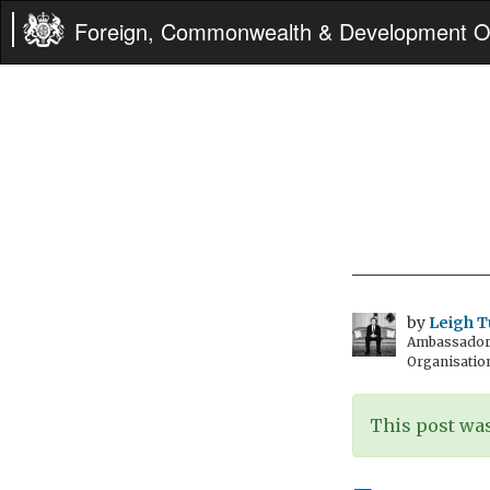
Foreign, Commonwealth & Development Of
by
Leigh T
Ambassador t
Organisatio
This post was