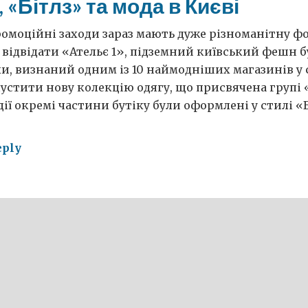
 «Бітлз» та мода в Києві
омоційні заходи зараз мають дуже різноманітну фо
відвідати «Ательє 1», підземний київський фешн бу
и, визнаний одним із 10 наймодніших магазинів у с
устити нову колекцію одягу, що присвячена групі «
дії окремі частини бутіку були оформлені у стилі «Б
eply
кери,
тлз»
а
ві