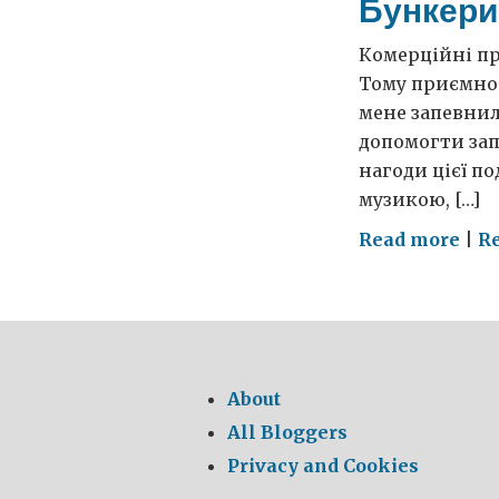
Бункери,
Комерційні пр
Тому приємно 
мене запевнил
допомогти зап
нагоди цієї по
музикою, […]
on
Read more
|
R
Бун
«Бі
та
мод
в
About
Киє
All Bloggers
Privacy and Cookies