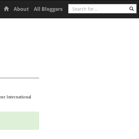
Search
Home
About
All Bloggers
er International