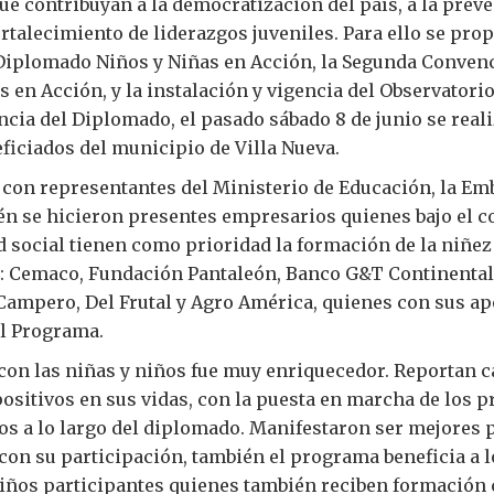
e contribuyan a la democratización del país, a la preve
fortalecimiento de liderazgos juveniles. Para ello se pro
iplomado Niños y Niñas en Acción, la Segunda Conven
s en Acción, y la instalación y vigencia del Observatorio
encia del Diplomado, el pasado sábado 8 de junio se reali
ficiados del municipio de Villa Nueva.
 con representantes del Ministerio de Educación, la Em
én se hicieron presentes empresarios quienes bajo el c
 social tienen como prioridad la formación de la niñez
de: Cemaco, Fundación Pantaleón, Banco G&T Continental
Campero, Del Frutal y Agro América, quienes con sus a
el Programa.
con las niñas y niños fue muy enriquecedor. Reportan 
ositivos en sus vidas, con la puesta en marcha de los p
s a lo largo del diplomado. Manifestaron ser mejores 
on su participación, también el programa beneficia a l
niños participantes quienes también reciben formación