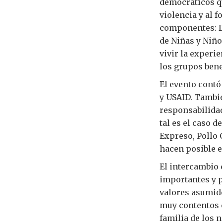
democráticos qu
violencia y al 
componentes: D
de Niñas y Niño
vivir la experi
los grupos bene
El evento contó
y USAID. Tambi
responsabilidad
tal es el caso 
Expreso, Pollo 
hacen posible 
El intercambio 
importantes y p
valores asumido
muy contentos c
familia de los 