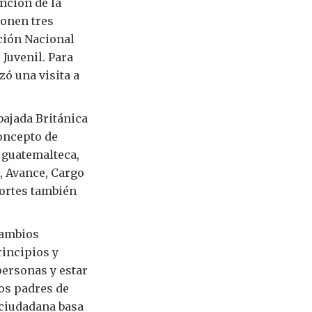
nción de la
ponen tres
ción Nacional
 Juvenil. Para
zó una visita a
bajada Británica
oncepto de
 guatemalteca,
, Avance, Cargo
portes también
cambios
rincipios y
personas y estar
os padres de
 ciudadana basa