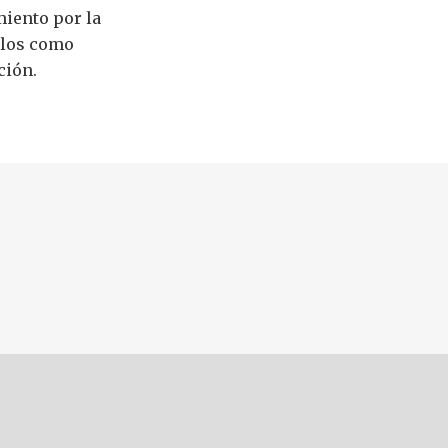
miento por la
llos como
ción.