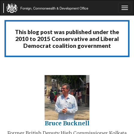
Foreign, Commonwealth & Development Office
Tog
navi
This blog post was published under the
2010 to 2015 Conservative and Liberal
Democrat coalition government
Bruce Bucknell
Former British Deputy High Commissioner Kolkata