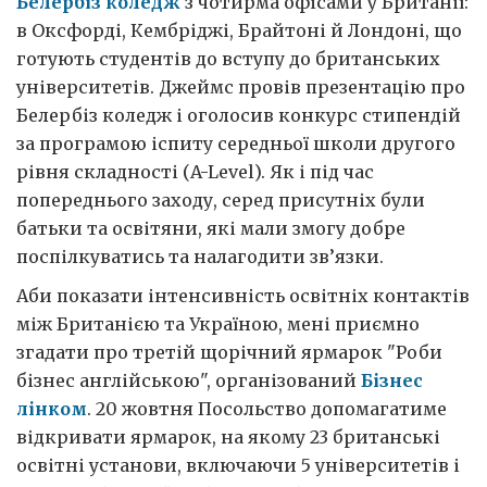
Белербіз коледж
з чотирма офісами у Британії:
в Оксфорді, Кембріджі, Брайтоні й Лондоні, що
готують студентів до вступу до британських
університетів. Джеймс провів презентацію про
Белербіз коледж і оголосив конкурс стипендій
за програмою іспиту середньої школи другого
рівня складності (A-Level). Як і під час
попереднього заходу, серед присутніх були
батьки та освітяни, які мали змогу добре
поспілкуватись та налагодити зв’язки.
Аби показати інтенсивність освітніх контактів
між Британією та Україною, мені приємно
згадати про третій щорічний ярмарок "Роби
бізнес англійською", організований
Бізнес
лінком
. 20 жовтня Посольство допомагатиме
відкривати ярмарок, на якому 23 британські
освітні установи, включаючи 5 університетів і