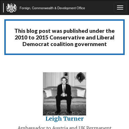
Foreign, Commonwealth & Development Office
Tog
navi
This blog post was published under the
2010 to 2015 Conservative and Liberal
Democrat coalition government
Leigh Turner
Ambassador to Austria and UK Permanent