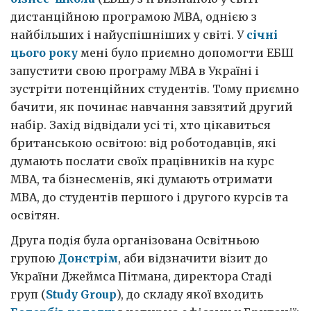
дистанційною програмою MBA, однією з
найбільших і найуспішніших у світі. У
січні
цього року
мені було приємно допомогти ЕБШ
запустити свою програму MBA в Україні і
зустріти потенційних студентів. Тому приємно
бачити, як починає навчання завзятий другий
набір. Захід відвідали усі ті, хто цікавиться
британською освітою: від роботодавців, які
думають послати своїх працівників на курс
MBА, та бізнесменів, які думають отримати
MBA, до студентів першого і другого курсів та
освітян.
Друга подія була організована Освітньою
групою
Донстрім
, аби відзначити візит до
України Джеймса Пітмана, директора Стаді
груп (
Study Group
), до складу якої входить