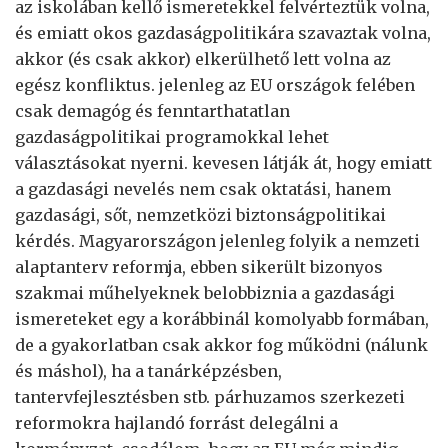
az iskolában kellő ismeretekkel felvérteztük volna,
és emiatt okos gazdaságpolitikára szavaztak volna,
akkor (és csak akkor) elkerülhető lett volna az
egész konfliktus. jelenleg az EU országok felében
csak demagóg és fenntarthatatlan
gazdaságpolitikai programokkal lehet
választásokat nyerni. kevesen látják át, hogy emiatt
a gazdasági nevelés nem csak oktatási, hanem
gazdasági, sőt, nemzetközi biztonságpolitikai
kérdés. Magyarországon jelenleg folyik a nemzeti
alaptanterv reformja, ebben sikerült bizonyos
szakmai műhelyeknek belobbiznia a gazdasági
ismereteket egy a korábbinál komolyabb formában,
de a gyakorlatban csak akkor fog működni (nálunk
és máshol), ha a tanárképzésben,
tantervfejlesztésben stb. párhuzamos szerkezeti
reformokra hajlandó forrást delegálni a