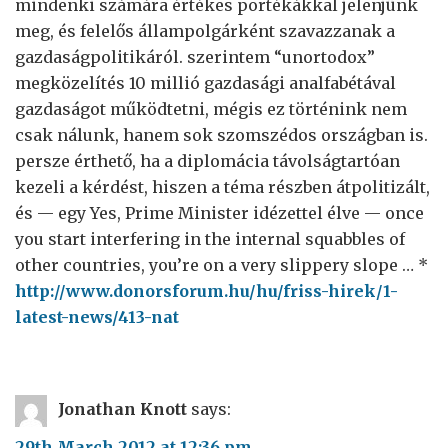
mindenki számára értékes portékákkal jelenjünk
meg, és felelős állampolgárként szavazzanak a
gazdaságpolitikáról. szerintem “unortodox”
megközelítés 10 millió gazdasági analfabétával
gazdaságot működtetni, mégis ez történink nem
csak nálunk, hanem sok szomszédos országban is.
persze érthető, ha a diplomácia távolságtartóan
kezeli a kérdést, hiszen a téma részben átpolitizált,
és — egy Yes, Prime Minister idézettel élve — once
you start interfering in the internal squabbles of
other countries, you’re on a very slippery slope … *
http://www.donorsforum.hu/hu/friss-hirek/1-
latest-news/413-nat
Jonathan Knott
says:
29th March 2012 at 12:36 pm