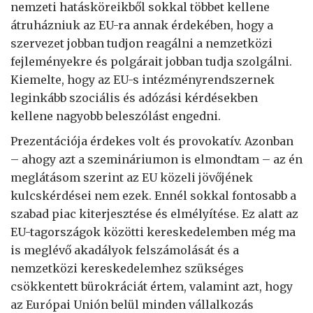
nemzeti hatásköreikből sokkal többet kellene
átruházniuk az EU-ra annak érdekében, hogy a
szervezet jobban tudjon reagálni a nemzetközi
fejleményekre és polgárait jobban tudja szolgálni.
Kiemelte, hogy az EU-s intézményrendszernek
leginkább szociális és adózási kérdésekben
kellene nagyobb beleszólást engedni.
Prezentációja érdekes volt és provokatív. Azonban
– ahogy azt a szemináriumon is elmondtam – az én
meglátásom szerint az EU közeli jövőjének
kulcskérdései nem ezek. Ennél sokkal fontosabb a
szabad piac kiterjesztése és elmélyítése. Ez alatt az
EU-tagországok közötti kereskedelemben még ma
is meglévő akadályok felszámolását és a
nemzetközi kereskedelemhez szükséges
csökkentett bürokráciát értem, valamint azt, hogy
az Európai Unión belül minden vállalkozás