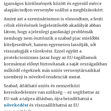
igazságos körülmények között és egyenlő mérce
alapján tudjon versenybe szállni a megbízásokért.
Amint azt a szemináriumon is elmondtam, a fenti
célok elérésének legjelentősebb akadályát abban
látom, hogy a jelenlegi gazdasági problémák
nemhogy nem ösztönzik a szabad piac mielőbbi
kiteljesedését, hanem egyenesen lassítják, sőt
visszafogják e törekvést. Ezzel együtt a
protekcionizmus (azaz hogy az EU-tagállamok
kormányai előnyt biztosítanak a saját országaikban
működő cégeknek más uniós versenytársaikkal
szemben) is növekvő tendenciát mutat.
Szabad, átlátható uniós és nemzetközi
kereskedelemre van szükség – ez segíthetne az
EU-nak a talpra állásban, újra beindíthatná a
növekedést
és visszaállíthatná az EU