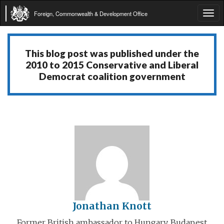
Foreign, Commonwealth & Development Office
Tog
navi
This blog post was published under the
2010 to 2015 Conservative and Liberal
Democrat coalition government
Jonathan Knott
Former British ambassador to Hungary, Budapest