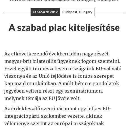
8th March 2012
Budapest, Hungary
A szabad piac kiteljesítése
Az elkövetkezendő években időm nagy részét
magyar-brit bilaterális ügyeknek fogom szentelni.
Ezzel együtt természetesen országaink EU-val való
viszonya és az Unió fejlődése is fontos szerepet
kap majd munkámban. A múlt héten e gondolatok
jegyében vettem részt egy szemináriumon,
melynek témája az EU jövője volt.
Az érdekfeszítő szemináriumot egy lelkes EU-
integrációpárti szakember vezette, akinek
véleménye szerint az európai országoknak