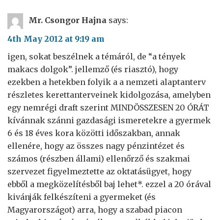
Mr. Csongor Hajna
says:
4th May 2012 at 9:19 am
igen, sokat beszélnek a témáról, de “a tények
makacs dolgok”. jellemző (és riasztó), hogy
ezekben a hetekben folyik a a nemzeti alaptanterv
részletes kerettanterveinek kidolgozása, amelyben
egy nemrégi draft szerint MINDÖSSZESEN 20 ÓRÁT
kívánnak szánni gazdasági ismeretekre a gyermek
6 és 18 éves kora közötti időszakban, annak
ellenére, hogy az összes nagy pénzintézet és
számos (részben állami) ellenőrző és szakmai
szervezet figyelmeztette az oktatásügyet, hogy
ebből a megközelítésből baj lehet*. ezzel a 20 órával
kivánják felkészíteni a gyermeket (és
Magyarországot) arra, hogy a szabad piacon