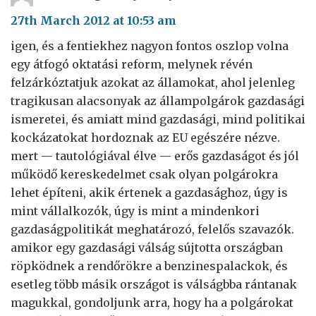
27th March 2012 at 10:53 am
igen, és a fentiekhez nagyon fontos oszlop volna
egy átfogó oktatási reform, melynek révén
felzárkóztatjuk azokat az államokat, ahol jelenleg
tragikusan alacsonyak az állampolgárok gazdasági
ismeretei, és amiatt mind gazdasági, mind politikai
kockázatokat hordoznak az EU egészére nézve.
mert — tautológiával élve — erős gazdaságot és jól
működő kereskedelmet csak olyan polgárokra
lehet építeni, akik értenek a gazdasághoz, úgy is
mint vállalkozók, úgy is mint a mindenkori
gazdaságpolitikát meghatározó, felelős szavazók.
amikor egy gazdasági válság sújtotta országban
röpködnek a rendőrökre a benzinespalackok, és
esetleg több másik országot is válságbba rántanak
magukkal, gondoljunk arra, hogy ha a polgárokat