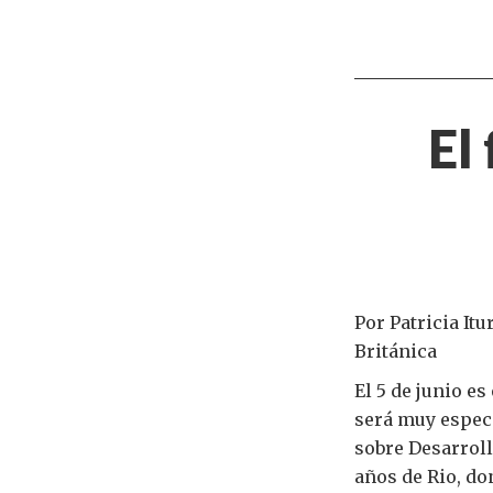
El
Por Patricia It
Británica
El 5 de junio e
será muy especi
sobre Desarrol
años de Rio, do