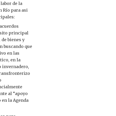
labor de la
 Río para asi
ipales:
 acuerdos
sito principal
 de bienes y
án buscando que
ivo en las
ico, en la
o invernadero,
ransfronterizo
o
ancialmente
ante al “apoyo
o en la Agenda