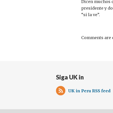
Dicen muchos qu
presidente y do
“si la ve”.
Comments are c
Siga UK in
UK in Peru RSS feed