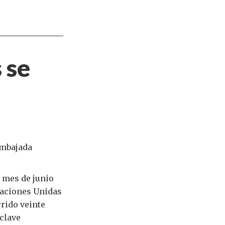
 se
Embajada
l mes de junio
 Naciones Unidas
rido veinte
clave