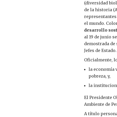
(diversidad bio
de la historia (
representantes
el mundo. Colo
desarrollo sos
al 19 de junio 
demostrada de 
Jefes de Estado.
Oficialmente, l
la economía v
pobreza, y,
la institucio
El Presidente O
Ambiente de Per
A título person