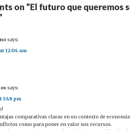
ts on “
El futuro que queremos s
”
ino
says:
 at 12:04 am
los
says:
t 1:48 pm
e!
entajas comparativas claras en un contexto de economía 
nflictos como para poner en valor sus recursos.