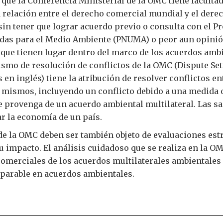
 que la Conferencia Ministerial de la OMC tiene faculta
a relación entre el derecho comercial mundial y el dere
 sin tener que lograr acuerdo previo o consulta con el P
das para el Medio Ambiente (PNUMA) o peor aun opinió
que tienen lugar dentro del marco de los acuerdos ambi
ismo de resolución de conflictos de la OMC (Dispute Se
s en inglés) tiene la atribución de resolver conflictos en
 mismos, incluyendo un conflicto debido a una medida o
e provenga de un acuerdo ambiental multilateral. Las s
r la economía de un país.
 de la OMC deben ser también objeto de evaluaciones est
u impacto. El análisis cuidadoso que se realiza en la O
comerciales de los acuerdos multilaterales ambientales
parable en acuerdos ambientales.