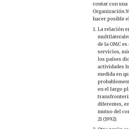
contar con una 
Organización Mu
hacer posible e
La relación 
multilaterale
de la OMC es 
servicios, mi
los países di
actividades h
medida en que
probablemente
en el largo p
transfronter
diferentes, e
mutuo del co
21 (1992).