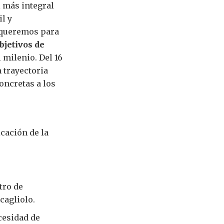
l más integral
il y
 queremos para
bjetivos de
 milenio. Del 16
n trayectoria
ncretas a los
icación de la
tro de
cagliolo.
ecesidad de