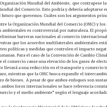
Organización Mundial del Ambiente, que contrapese la 
ndial del Comercio. Esto podría y debería adoptarse en
l futuro que queremos. Cuáles son los argumentos princ
entre la Organización Mundial del Comercio (OMC) y los
s ambientales es controversial por naturaleza. El propó
eliminar barreras nacionales al comercio internacional
entras que los acuerdos multilaterales ambientales est
cten políticas y medidas que controlen el impacto negat
umanas. Para el caso de la Convención de Cambio Climát
 el comercio cause una elevación de los gases de efect
 llevará a una reducción en el transporte y comercio t
lazo, mientras que la OMC busca expandir el intercambi
izo de bienes. A pesar de que ambos enfoques son sust
n ambos foros internacionales se hace referencia const
mercio y el medio ambiente” según el lenguaje acordad