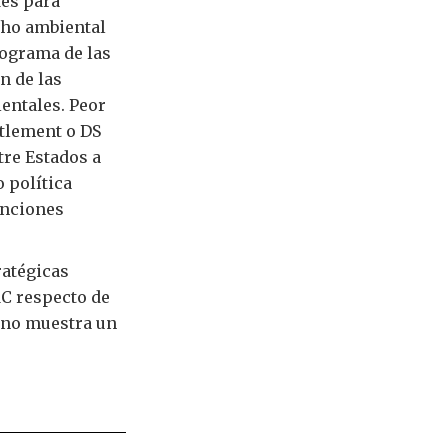
des para
cho ambiental
rograma de las
n de las
entales. Peor
ttlement o DS
tre Estados a
 política
anciones
ratégicas
MC respecto de
 no muestra un