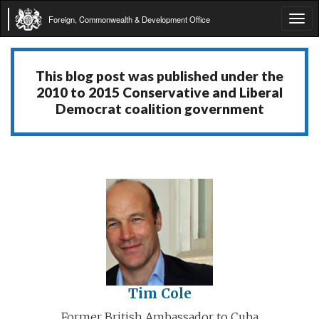
Foreign, Commonwealth & Development Office
Tog
navi
This blog post was published under the
2010 to 2015 Conservative and Liberal
Democrat coalition government
Tim Cole
Former British Ambassador to Cuba