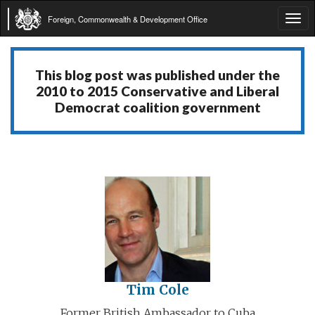
Foreign, Commonwealth & Development Office
Tog
navi
This blog post was published under the
2010 to 2015 Conservative and Liberal
Democrat coalition government
Tim Cole
Former British Ambassador to Cuba