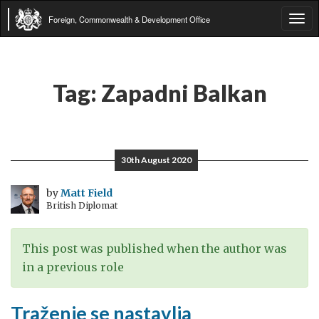
Foreign, Commonwealth & Development Office
Tog
navi
Tag:
Zapadni Balkan
30th August 2020
by
Matt Field
British Diplomat
This post was published when the author was
in a previous role
Traženje se nastavlja