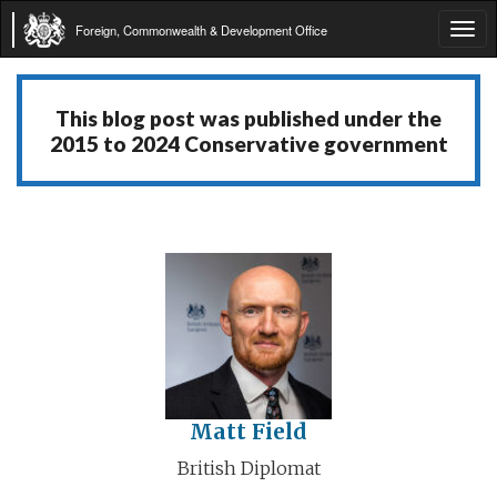
Foreign, Commonwealth & Development Office
Tog
navi
This blog post was published under the
2015 to 2024 Conservative government
Matt Field
British Diplomat