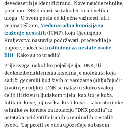
devedesetih je identificirano. Nove naučne tehnike,
posebno DNK dokazi, su također imali veliku
ulogu. U ovom poslu od ključne važnosti, ali i
veoma teškom,
Međunarodna komisija za
traženje nestalih
(ICMP), koju Ujedinjeno
Kraljevstvo nastavlja podržavati, predvodila je
napore, radeći sa
Institutom za nestale osobe
BiH
. Kako su to uradili?
Prije svega, nekoliko pojašnjenja. DNK, ili
deoksiribonukleinska kiselina je molekula koja
sadrži genetski kod živih organizama (uključujući i
životinje i biljke). DNK se nalazi u skoro svakoj
ćeliji ili tkivu u ljudskom tijelu, kao što je koža,
folikule kose, pljuvačka, krv i kosti. Laboratorijske
tehnike se koriste za izolaciju “DNK profila” iz
ostataka neidentificiranih preminulih nestalih
osoba. Taj profil se onda upoređuje sa bazom