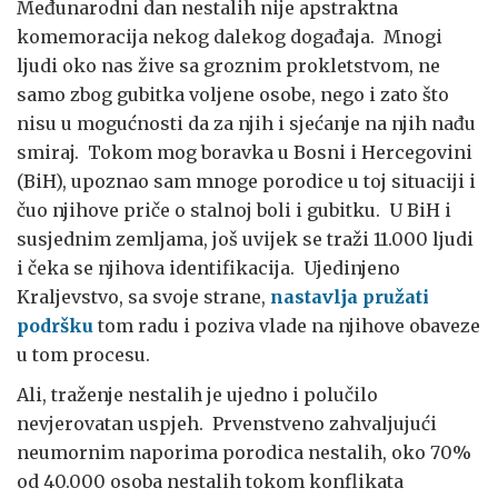
Međunarodni dan nestalih nije apstraktna
komemoracija nekog dalekog događaja. Mnogi
ljudi oko nas žive sa groznim prokletstvom, ne
samo zbog gubitka voljene osobe, nego i zato što
nisu u mogućnosti da za njih i sjećanje na njih nađu
smiraj. Tokom mog boravka u Bosni i Hercegovini
(BiH), upoznao sam mnoge porodice u toj situaciji i
čuo njihove priče o stalnoj boli i gubitku. U BiH i
susjednim zemljama, još uvijek se traži 11.000 ljudi
i čeka se njihova identifikacija. Ujedinjeno
Kraljevstvo, sa svoje strane,
nastavlja pružati
podršku
tom radu i poziva vlade na njihove obaveze
u tom procesu.
Ali, traženje nestalih je ujedno i polučilo
nevjerovatan uspjeh. Prvenstveno zahvaljujući
neumornim naporima porodica nestalih, oko 70%
od 40.000 osoba nestalih tokom konflikata