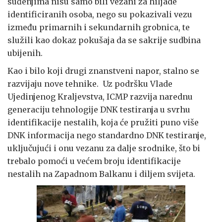
suđenjima nisu samo bili vezani za hiljade
identificiranih osoba, nego su pokazivali vezu
između primarnih i sekundarnih grobnica, te
služili kao dokaz pokušaja da se sakrije sudbina
ubijenih.
Kao i bilo koji drugi znanstveni napor, stalno se
razvijaju nove tehnike. Uz podršku Vlade
Ujedinjenog Kraljevstva, ICMP razvija narednu
generaciju tehnologije DNK testiranja u svrhu
identifikacije nestalih, koja će pružiti puno više
DNK informacija nego standardno DNK testiranje,
uključujući i onu vezanu za dalje srodnike, što bi
trebalo pomoći u većem broju identifikacije
nestalih na Zapadnom Balkanu i diljem svijeta.