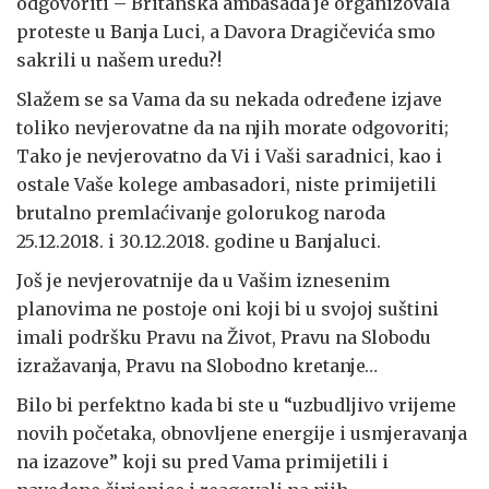
odgovoriti – Britanska ambasada je organizovala
proteste u Banja Luci, a Davora Dragičevića smo
sakrili u našem uredu?!
Slažem se sa Vama da su nekada određene izjave
toliko nevjerovatne da na njih morate odgovoriti;
Tako je nevjerovatno da Vi i Vaši saradnici, kao i
ostale Vaše kolege ambasadori, niste primijetili
brutalno premlaćivanje golorukog naroda
25.12.2018. i 30.12.2018. godine u Banjaluci.
Još je nevjerovatnije da u Vašim iznesenim
planovima ne postoje oni koji bi u svojoj suštini
imali podršku Pravu na Život, Pravu na Slobodu
izražavanja, Pravu na Slobodno kretanje…
Bilo bi perfektno kada bi ste u “uzbudljivo vrijeme
novih početaka, obnovljene energije i usmjeravanja
na izazove” koji su pred Vama primijetili i