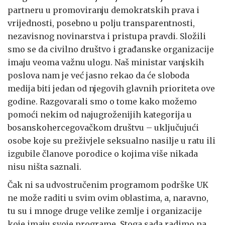
partneru u promoviranju demokratskih prava i
vrijednosti, posebno u polju transparentnosti,
nezavisnog novinarstva i pristupa pravdi. Složili
smo se da civilno društvo i građanske organizacije
imaju veoma važnu ulogu. Naš ministar vanjskih
poslova nam je već jasno rekao da će sloboda
medija biti jedan od njegovih glavnih prioriteta ove
godine. Razgovarali smo o tome kako možemo
pomoći nekim od najugroženijih kategorija u
bosanskohercegovačkom društvu – uključujući
osobe koje su preživjele seksualno nasilje u ratu ili
izgubile članove porodice o kojima više nikada
nisu ništa saznali.
Čak ni sa udvostručenim programom podrške UK
ne može raditi u svim ovim oblastima, a, naravno,
tu su i mnoge druge velike zemlje i organizacije
koje imaju svoje programe. Stoga sada radimo na