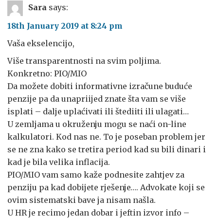
Sara
says:
18th January 2019 at 8:24 pm
Vaša ekselencijo,
Više transparentnosti na svim poljima.
Konkretno: PIO/MIO
Da možete dobiti informativne izračune buduće
penzije pa da unapriijed znate šta vam se više
isplati – dalje uplaćivati ili štediiti ili ulagati…
U zemljama u okruženju mogu se naći on-line
kalkulatori. Kod nas ne. To je poseban problem jer
se ne zna kako se tretira period kad su bili dinari i
kad je bila velika inflacija.
PIO/MIO vam samo kaže podnesite zahtjev za
penziju pa kad dobijete rješenje…. Advokate koji se
ovim sistematski bave ja nisam našla.
U HR je recimo jedan dobar i jeftin izvor info –