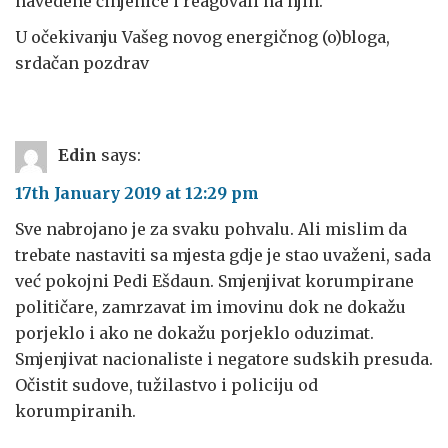
navedene činjenice i reagovali na njih.
U očekivanju Vašeg novog energičnog (o)bloga,
srdačan pozdrav
Edin
says:
17th January 2019 at 12:29 pm
Sve nabrojano je za svaku pohvalu. Ali mislim da
trebate nastaviti sa mjesta gdje je stao uvaženi, sada
već pokojni Pedi Ešdaun. Smjenjivat korumpirane
političare, zamrzavat im imovinu dok ne dokažu
porjeklo i ako ne dokažu porjeklo oduzimat.
Smjenjivat nacionaliste i negatore sudskih presuda.
Očistit sudove, tužilastvo i policiju od
korumpiranih.