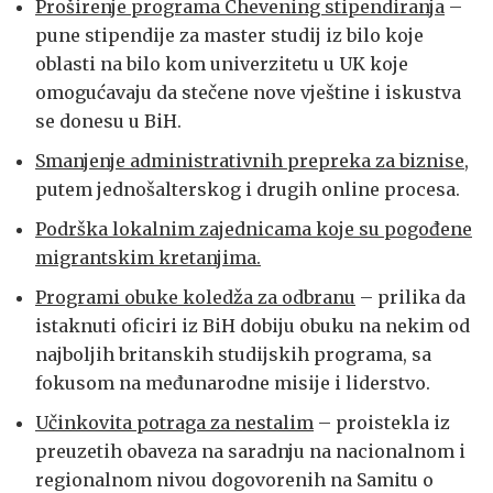
Proširenje programa Chevening stipendiranja
–
pune stipendije za master studij iz bilo koje
oblasti na bilo kom univerzitetu u UK koje
omogućavaju da stečene nove vještine i iskustva
se donesu u BiH.
Smanjenje administrativnih prepreka za biznise
,
putem jednošalterskog i drugih online procesa.
Podrška lokalnim zajednicama koje su pogođene
migrantskim kretanjima.
Programi obuke koledža za odbranu
– prilika da
istaknuti oficiri iz BiH dobiju obuku na nekim od
najboljih britanskih studijskih programa, sa
fokusom na međunarodne misije i liderstvo.
Učinkovita potraga za nestalim
– proistekla iz
preuzetih obaveza na saradnju na nacionalnom i
regionalnom nivou dogovorenih na Samitu o