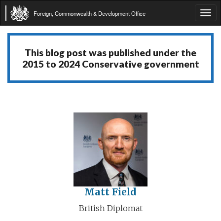
Foreign, Commonwealth & Development Office
Tog
navi
This blog post was published under the
2015 to 2024 Conservative government
Matt Field
British Diplomat