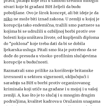
prava, pitanju koje leži u samom središtu mnogih
stvari koje bi građani BiH željeli da budu
poboljšane. Ovo je širok koncept, ali bit ideje je da
niko
ne može biti iznad zakona. U zemlji u kojoj je
korupcija tako endemična, tražili smo partnere sa
kojima bi se udružili u ozbiljnoj borbi protiv ove
bolesti koja uništava živote, od kupljenih diploma
do “poklona” koje treba dati da bi se dobila
ljekarska usluga. Pitali smo šta je potrebno da se
dođe do presuda u visoko-profilnim slučajevima
korupcije u budućnosti.
Razmatrali smo prilike za korištenje britanske
izvrsnosti u sektoru sigurnosti, uključujući i
saradnju sa BiH u borbi protiv organizovanog
kriminala koji utiče na građane i u mojoj i u vašoj
zemlji. A, kao što je to slučaj i u mnogim drugim
područjima, kvalitet kadrova u Oružanim snagama