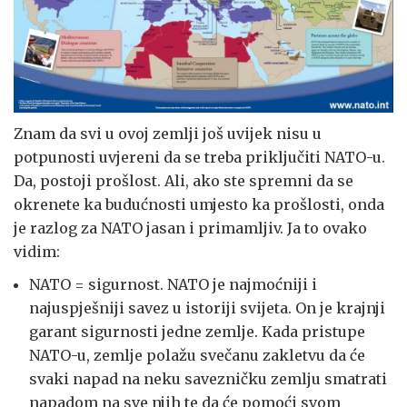
Znam da svi u ovoj zemlji još uvijek nisu u
potpunosti uvjereni da se treba priključiti NATO-u.
Da, postoji prošlost. Ali, ako ste spremni da se
okrenete ka budućnosti umjesto ka prošlosti, onda
je razlog za NATO jasan i primamljiv. Ja to ovako
vidim:
NATO = sigurnost. NATO je najmoćniji i
najuspješniji savez u istoriji svijeta. On je krajnji
garant sigurnosti jedne zemlje. Kada pristupe
NATO-u, zemlje polažu svečanu zakletvu da će
svaki napad na neku savezničku zemlju smatrati
napadom na sve njih te da će pomoći svom