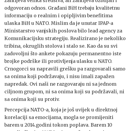
zahtijeva velika sredstva, ali zahtijeva ozbiljan i
odgovoran odnos. Građani BiH trebaju kvalitetnu
informaciju o realnim i opipljivim benefitima
ulaska BiH u NATO. Mislim da je unutar IPAP-a
Ministarstvo vanjskih poslova bilo lead agency za
Komunikacijsku strategiju. Realizirano je nekoliko
tribina, okruglih stolova i stalo se. Kao da su svi
zadovoljni što ankete pokazuju permanentno iste
brojke podrške ili protivljenja ulasku u NATO.
Crnogorci su napravili grešku pa razgovarali samo
sa onima koji podržavaju, i nisu imali zapažen
napredak. Ovi naši ne razgovaraju ni sa jednom
ciljnom grupom, ni sa onima koji su podržavali, ni
sa onima koji su protiv.
Percepcija NATO-a, koja je još uvijek u direktnoj
korelaciji sa emocijama, mogla se promijeniti
barem u 2014.godini tokom poplava. Barem 10