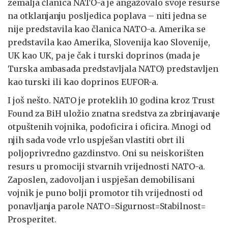
zemalja članica NATO-a je angažovalo svoje resurse
na otklanjanju posljedica poplava – niti jedna se
nije predstavila kao članica NATO-a. Amerika se
predstavila kao Amerika, Slovenija kao Slovenije,
UK kao UK, pa je čak i turski doprinos (mada je
Turska ambasada predstavljala NATO) predstavljen
kao turski ili kao doprinos EUFOR-a.
I još nešto. NATO je proteklih 10 godina kroz Trust
Found za BiH uložio znatna sredstva za zbrinjavanje
otpuštenih vojnika, podoficira i oficira. Mnogi od
njih sada vode vrlo uspješan vlastiti obrt ili
poljoprivredno gazdinstvo. Oni su neiskorišten
resurs u promociji stvarnih vrijednosti NATO-a.
Zaposlen, zadovoljan i uspješan demobilisani
vojnik je puno bolji promotor tih vrijednosti od
ponavljanja parole NATO=Sigurnost=Stabilnost=
Prosperitet.