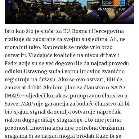
Isto kao što je slučaj sa EU, Bosna i Hercegovina
rizikuje da zaostane za svojim susjedima. Ali, ne
mora biti tako. Napredak se može vrlo brzo
ostvariti. Vladajuće koalicije na nivou države i
Federacije su se već dogovorile da najzad provedu
odluku Ustavnog suda i vojnu imovinu zvanično
registruju na državu. Ako se ovo ostvari, BiH će
zauzvrat dobiti Akcioni plan za članstvo u NATO
(MAP) – sljedeći korak za punopravno članstvo u
Savez. MAP nije garancija za buduće članstvo ali bi
bio sjajan signal da zemlja ostvaruje napredak
nakon dugogodišnje stagnacije. I to nije jedina
prednost. Imovina koja nije potrebna Oružanim
snagama bi se najzad mogla prodati kako bi se