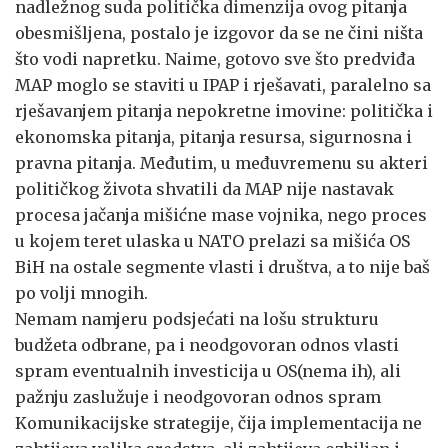
nadležnog suda politička dimenzija ovog pitanja
obesmišljena, postalo je izgovor da se ne čini ništa
što vodi napretku. Naime, gotovo sve što predviđa
MAP moglo se staviti u IPAP i rješavati, paralelno sa
rješavanjem pitanja nepokretne imovine: politička i
ekonomska pitanja, pitanja resursa, sigurnosna i
pravna pitanja. Međutim, u međuvremenu su akteri
političkog života shvatili da MAP nije nastavak
procesa jačanja mišićne mase vojnika, nego proces
u kojem teret ulaska u NATO prelazi sa mišića OS
BiH na ostale segmente vlasti i društva, a to nije baš
po volji mnogih.
Nemam namjeru podsjećati na lošu strukturu
budžeta odbrane, pa i neodgovoran odnos vlasti
spram eventualnih investicija u OS(nema ih), ali
pažnju zaslužuje i neodgovoran odnos spram
Komunikacijske strategije, čija implementacija ne