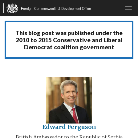
Foreign, Commonwealth & Development Office
Tog
navi
This blog post was published under the
2010 to 2015 Conservative and Liberal
Democrat coalition government
Edward Ferguson
British Ambassador to the Republic of Serbia