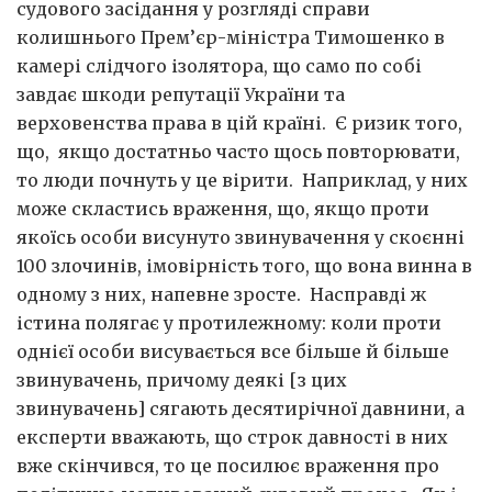
судового засідання у розгляді справи
колишнього Прем’єр-міністра Тимошенко в
камері слідчого ізолятора, що само по собі
завдає шкоди репутації України та
верховенства права в цій країні. Є ризик того,
що, якщо достатньо часто щось повторювати,
то люди почнуть у це вірити. Наприклад, у них
може скластись враження, що, якщо проти
якоїсь особи висунуто звинувачення у скоєнні
100 злочинів, імовірність того, що вона винна в
одному з них, напевне зросте. Насправді ж
істина полягає у протилежному: коли проти
однієї особи висувається все більше й більше
звинувачень, причому деякі [з цих
звинувачень] сягають десятирічної давнини, а
експерти вважають, що строк давності в них
вже скінчився, то це посилює враження про