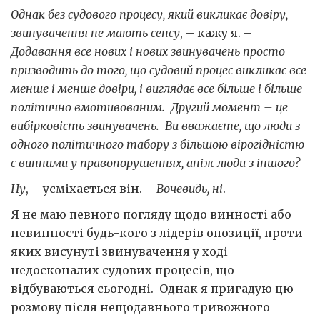
Однак без судового процесу, який викликає довіру,
звинувачення не мають сенсу
, – кажу я. –
Додавання все нових і нових звинувачень просто
призводить до того, що судовий процес викликає все
менше і менше довіри, і виглядає все більше і більше
політично вмотивованим. Другий момент – це
вибірковість звинувачень. Ви вважаєте, що люди з
одного політичного табору з більшою вірогідністю
є винними у правопорушеннях, аніж люди з іншого?
Ну
, – усміхається він. –
Вочевидь, ні
.
Я не маю певного погляду щодо винності або
невинності будь-кого з лідерів опозиції, проти
яких висунуті звинувачення у ході
недосконалих судових процесів, що
відбуваються сьогодні. Однак я пригадую цю
розмову після нещодавнього тривожного