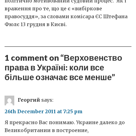
політично мотивований судовий процес. Як і
враження про те, що це є «вибіркове
правосуддя», за словами комісара ЄС Штефана
Фюлє 13 грудня в Києві.
1 comment on “
Верховенство
права в Україні: коли все
більше означає все менше
”
Георгий
says:
26th December 2011 at 7:25 pm
Я прекрасно Вас понимаю. Украине далеко до
Великобритании в построение,