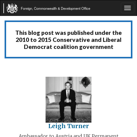
Foreign, Commonwealth & Development Office
Tog
navi
This blog post was published under the
2010 to 2015 Conservative and Liberal
Democrat coalition government
Leigh Turner
Ambassador to Austria and UK Permanent