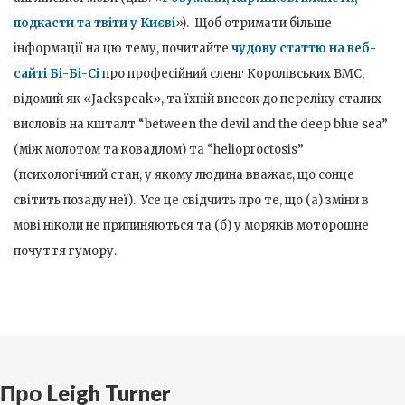
подкасти та твіти у Києві
»). Щоб отримати більше
інформації на цю тему, почитайте
чудову статтю на веб-
сайті Бі-Бі-Сі
про професійний сленг Королівських ВМС,
відомий як «Jackspeak», та їхній внесок до переліку сталих
висловів на кшталт “between the devil and the deep blue sea”
(між молотом та ковадлом) та “helioproctosis”
(психологічний стан, у якому людина вважає, що сонце
світить позаду неї). Усе це свідчить про те, що (а) зміни в
мові ніколи не припиняються та (б) у моряків моторошне
почуття гумору.
Про Leigh Turner