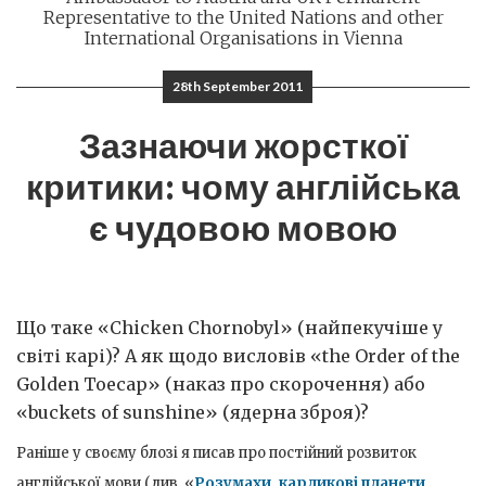
Representative to the United Nations and other
International Organisations in Vienna
28th September 2011
Зазнаючи жорсткої
критики: чому англійська
є чудовою мовою
Що таке «Chicken Chornobyl» (найпекучіше у
світі карі)? А як щодо висловів «the Order of the
Golden Toecap» (наказ про скорочення) або
«buckets of sunshine» (ядерна зброя)?
Раніше у своєму блозі я писав про постійний розвиток
англійської мови (див. «
Розумахи, карликові планети,