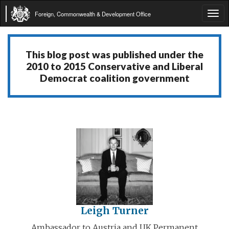
Foreign, Commonwealth & Development Office
Tog
navi
This blog post was published under the
2010 to 2015 Conservative and Liberal
Democrat coalition government
Leigh Turner
Ambassador to Austria and UK Permanent