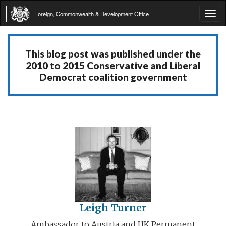
Foreign, Commonwealth & Development Office
Tog
navi
This blog post was published under the
2010 to 2015 Conservative and Liberal
Democrat coalition government
Leigh Turner
Ambassador to Austria and UK Permanent