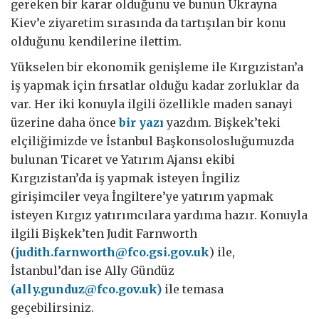
gereken bir karar olduğunu ve bunun Ukrayna
Kiev’e ziyaretim sırasında da tartışılan bir konu
olduğunu kendilerine ilettim.
Yükselen bir ekonomik genişleme ile Kırgızistan’a
iş yapmak için fırsatlar olduğu kadar zorluklar da
var. Her iki konuyla ilgili özellikle maden sanayi
üzerine daha önce
bir yazı
yazdım. Bişkek’teki
elçiliğimizde ve İstanbul Başkonsolosluğumuzda
bulunan Ticaret ve Yatırım Ajansı ekibi
Kırgızistan’da iş yapmak isteyen İngiliz
girişimciler veya İngiltere’ye yatırım yapmak
isteyen Kırgız yatırımcılara yardıma hazır. Konuyla
ilgili Bişkek’ten Judit Farnworth
(
judith.farnworth@fco.gsi.gov.uk
) ile,
İstanbul’dan ise Ally Gündüz
(ally.gunduz@fco.gov.uk)
ile temasa
geçebilirsiniz.