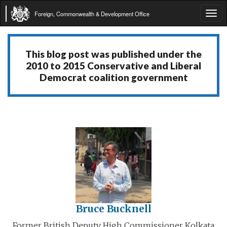
Foreign, Commonwealth & Development Office
Tog
navi
This blog post was published under the
2010 to 2015 Conservative and Liberal
Democrat coalition government
Bruce Bucknell
Former British Deputy High Commissioner Kolkata