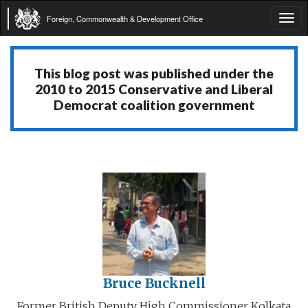
Foreign, Commonwealth & Development Office
Tog
navi
This blog post was published under the
2010 to 2015 Conservative and Liberal
Democrat coalition government
Bruce Bucknell
Former British Deputy High Commissioner Kolkata