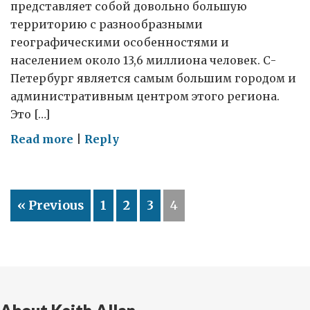
представляет собой довольно большую
территорию с разнообразными
географическими особенностями и
населением около 13,6 миллиона человек. С-
Петербург является самым большим городом и
административным центром этого региона.
Это […]
on
Read more
|
Reply
Мой
визит
в
« Previous
1
2
3
4
Великий
Новгород