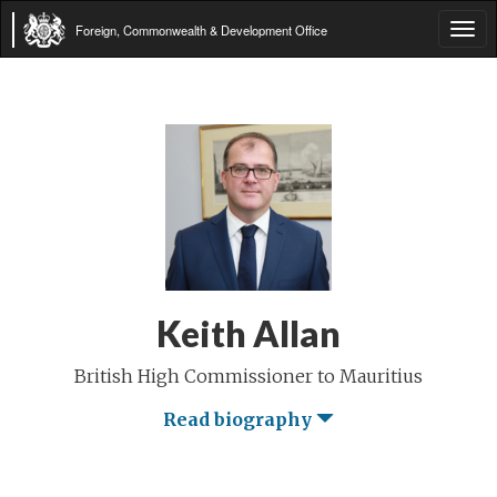
Foreign, Commonwealth & Development Office
Tog
navi
Keith Allan
British High Commissioner to Mauritius
Read biography