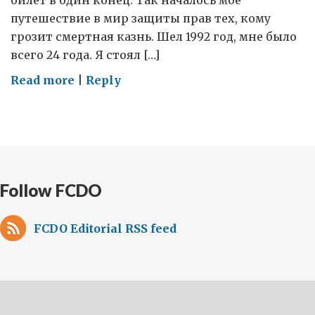
билет в один конец. Так началось мое
путешествие в мир защиты прав тех, кому
грозит смертная казнь. Шел 1992 год, мне было
всего 24 года. Я стоял […]
on
Read more
|
Reply
Почему
мы
должны
покончить
со
Follow FCDO
смертной
казнью
FCDO Editorial RSS feed