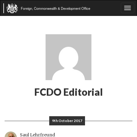
Foreign, Commonwealth & Development Office
Tog
navi
FCDO Editorial
9th October 2017
Saul Lehrfreund